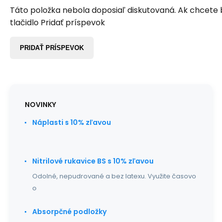
Táto položka nebola doposiaľ diskutovaná. Ak chcete by
tlačidlo Pridať príspevok
PRIDAŤ PRÍSPEVOK
NOVINKY
Náplasti s 10% zľavou
Nitrilové rukavice BS s 10% zľavou
Odolné, nepudrované a bez latexu. Využite časovo
o
Absorpčné podložky