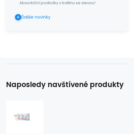
Absorbční podložky v květnu se slevou!
Ďalšie novinky
Naposledy navštívené produkty
3M
Tegaderm
I.V.
Advanced,