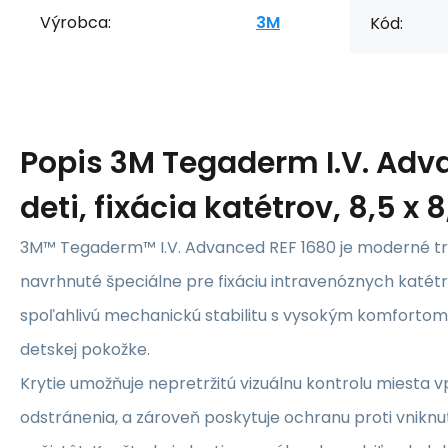
Výrobca:
3M
Kód:
Popis
3M Tegaderm I.V. Adv
deti, fixácia katétrov, 8,5 x 
3M™ Tegaderm™ I.V. Advanced REF 1680 je moderné tr
navrhnuté špeciálne pre fixáciu intravenóznych katétr
spoľahlivú mechanickú stabilitu s vysokým komfortom a
detskej pokožke.
Krytie umožňuje nepretržitú vizuálnu kontrolu miesta v
odstránenia, a zároveň poskytuje ochranu proti vniknuti