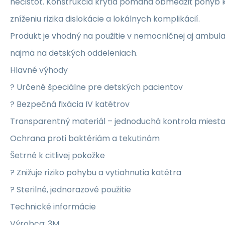
nečistôt. Konštrukcia krytia pomáha obmedziť pohyb k
zníženiu rizika dislokácie a lokálnych komplikácií.
Produkt je vhodný na použitie v nemocničnej aj ambulan
najmä na detských oddeleniach.
Hlavné výhody
? Určené špeciálne pre detských pacientov
? Bezpečná fixácia IV katétrov
Transparentný materiál – jednoduchá kontrola miesta
Ochrana proti baktériám a tekutinám
Šetrné k citlivej pokožke
? Znižuje riziko pohybu a vytiahnutia katétra
? Sterilné, jednorazové použitie
Technické informácie
Výrobca: 3M