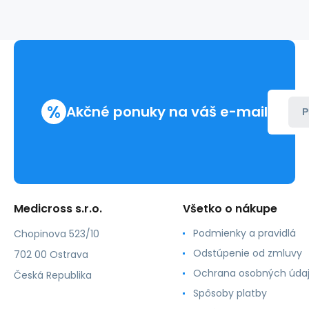
pre
deti,
fixácia
katétrov,
8,5
x
8,8
cm
%
Akčné ponuky na váš e-mail
P
Medicross s.r.o.
Všetko o nákupe
Podmienky a pravidlá
Chopinova 523/10
Odstúpenie od zmluvy
702 00 Ostrava
Ochrana osobných úda
Česká Republika
Spôsoby platby