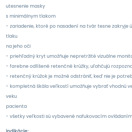
utesnenie masky
s minimálnym tlakom
- zariadenie, ktoré po nasadení na tvár tesne zakryje 
tlaku
na jeho oči
- priehľadný kryt umožňuje nepretržité vizuálne moni
- farebne odlíšené retenčné krúžky, uľahčujú rozpozna
- retenčný krúžok je možné odstrániť, keď nie je potre
- kompletná škála veľkostí umožňuje vybrať vhodnú v
veku
pacienta
- všetky veľkosti sú vybavené nafukovacím ovládaní
indikácie: