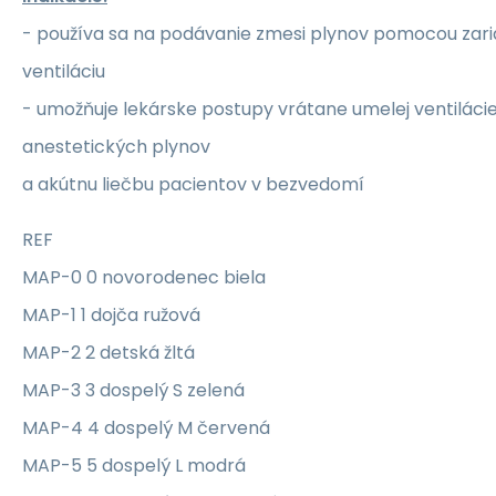
- používa sa na podávanie zmesi plynov pomocou zar
ventiláciu
- umožňuje lekárske postupy vrátane umelej ventilácie,
anestetických plynov
a akútnu liečbu pacientov v bezvedomí
REF
MAP-0 0 novorodenec biela
MAP-1 1 dojča ružová
MAP-2 2 detská žltá
MAP-3 3 dospelý S zelená
MAP-4 4 dospelý M červená
MAP-5 5 dospelý L modrá