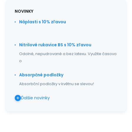
NOVINKY
Náplasti s 10% zľavou
Nitrilové rukavice BS s 10% zľavou
Odolné, nepudrované a bez latexu. Využite časovo
o
Absorpčné podložky
Absorbční podložky v květnu se slevou!
Ďalšie novinky