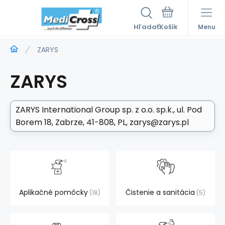
Hľadať
Menu
ZARYS
ZARYS
ZARYS International Group sp. z o.o. sp.k.
ul. Pod
Borem 18, Zabrze, 41-808, PL
zarys@zarys.pl
Aplikačné pomôcky
Čistenie a sanitácia
18
5