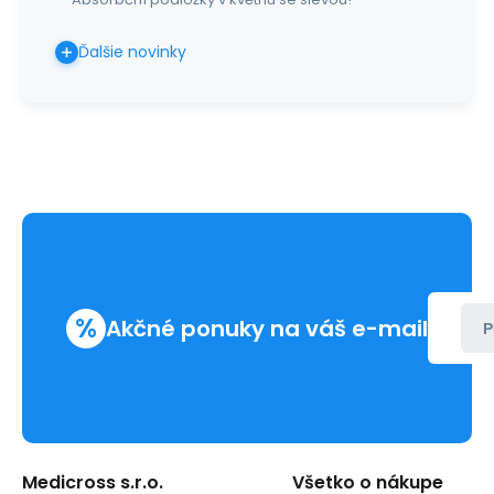
Ďalšie novinky
%
Akčné ponuky na váš e-mail
P
Medicross s.r.o.
Všetko o nákupe