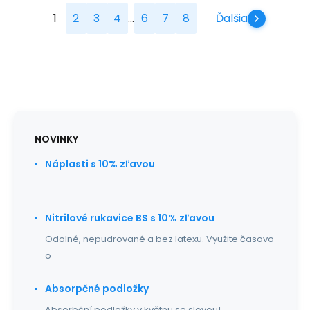
...
1
2
3
4
6
7
8
Ďalšia
NOVINKY
Náplasti s 10% zľavou
Nitrilové rukavice BS s 10% zľavou
Odolné, nepudrované a bez latexu. Využite časovo
o
Absorpčné podložky
Absorbční podložky v květnu se slevou!