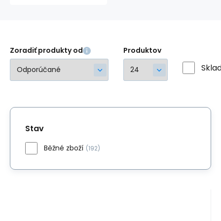
Zoradiť produkty od
Produktov
Skla
Stav
Běžné zboží
(192)
EAN:
Kód:
5907996822966
RNBS10001
Skladom
>5
bal