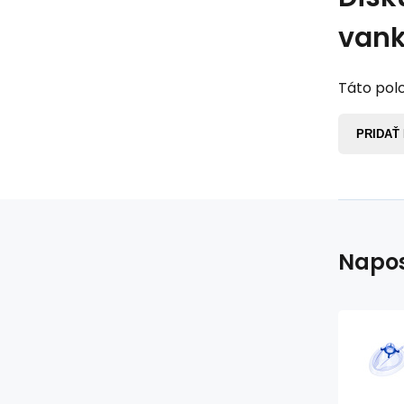
vank
Táto polo
PRIDAŤ
Napos