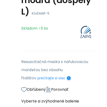
modrá (dospelý
L)
Kód:
MAP-5
Skladom
>5
ks
Resuscitačná maska s nafukovacou
manžetou bez obsahu
ftalátov
prečítajte si viac
Obľúbený
Porovnať
Vyberte si zvýhodnené balenie