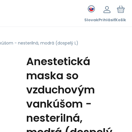
Slovak
Prihlásiť
Košík
úšom - nesterilná, modrá (dospelý L)
Anestetická
maska so
vzduchovým
vankúšom -
nesterilná,