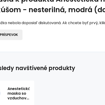
úšom - nesterilná, modrá (do
žka nebola doposiaľ diskutovaná. Ak chcete byť prvý, klik
 PRÍSPEVOK
ledy navštívené produkty
Anestetická
maska so
vzduchovým
vankúšom