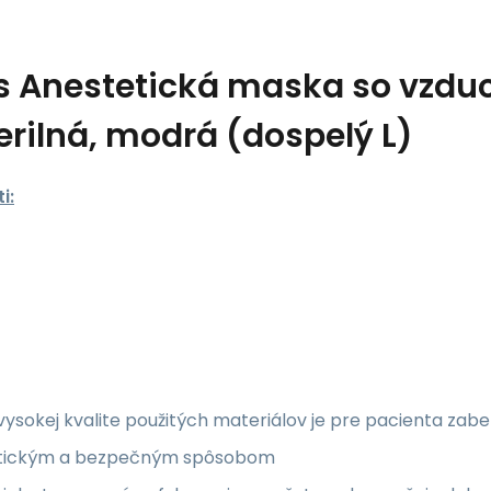
s
Anestetická maska so vzd
erilná, modrá (dospelý L)
i:
ysokej kvalite použitých materiálov je pre pacienta zab
tickým a bezpečným spôsobom