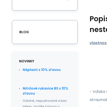
Popi
nest
BLOG
vlastnost
NOVINKY
Náplasti s 10% zľavou
Nitrilové rukavice BS s 10%
- Vďaka v
zľavou
atrauma
Odolné, nepudrované a bez
latexu. Využite časovo o