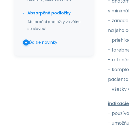
- anatom
s minimá
Absorpčné podložky
- zariade
Absorbční podložky v květnu
se slevou!
na jeho o
- priehľa
Ďalšie novinky
- farebne
- retenčn
- komple
pacienta
- všetky
indikácie
- použív
- umožňuj