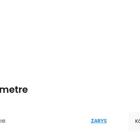
metre
ca:
ZARYS
Kó