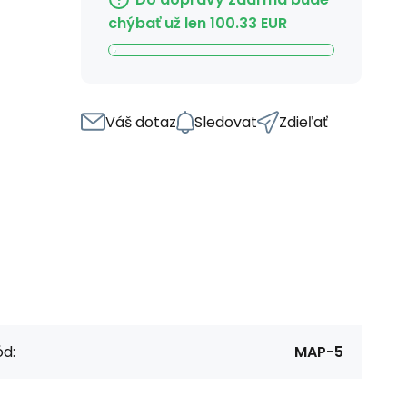
chýbať už len
100.33
EUR
Váš dotaz
Sledovat
Zdieľať
d:
MAP-5