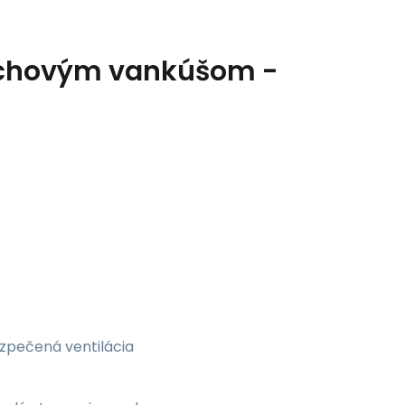
uchovým vankúšom -
ezpečená ventilácia