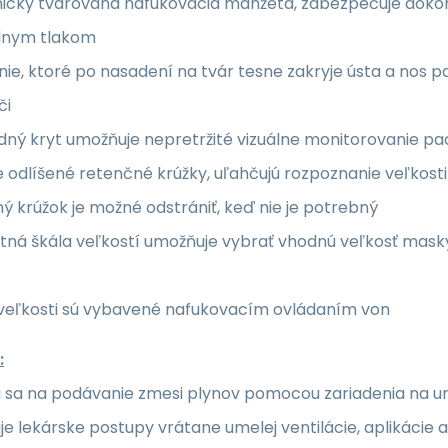
icky tvarovaná nafukovacia manžeta, zabezpečuje doko
lnym tlakom
nie, ktoré po nasadení na tvár tesne zakryje ústa a nos p
či
dný kryt umožňuje nepretržité vizuálne monitorovanie pa
 odlíšené retenčné krúžky, uľahčujú rozpoznanie veľkosti
ý krúžok je možné odstrániť, keď nie je potrebný
tná škála veľkostí umožňuje vybrať vhodnú veľkosť mask
 veľkosti sú vybavené nafukovacím ovládaním von
:
a sa na podávanie zmesi plynov pomocou zariadenia na um
e lekárske postupy vrátane umelej ventilácie, aplikácie 