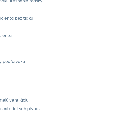
nalé utesnenie masky
acienta bez tlaku
cienta
y podľa veku
elú ventiláciu
anestetických plynov