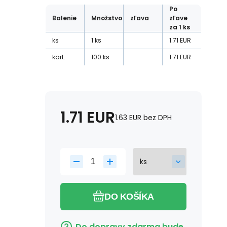
Po
Balenie
Množstvo
zľava
zľave
za 1 ks
ks
1
ks
1.71
EUR
kart.
100
ks
1.71
EUR
1.71
EUR
1.63
EUR
bez DPH
DO KOŠÍKA
Do dopravy zdarma bude