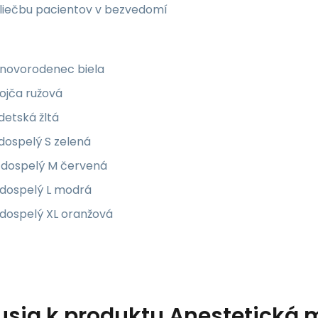
 liečbu pacientov v bezvedomí
novorodenec biela
ojča ružová
detská žltá
dospelý S zelená
dospelý M červená
dospelý L modrá
dospelý XL oranžová
usia k produktu
Anestetická