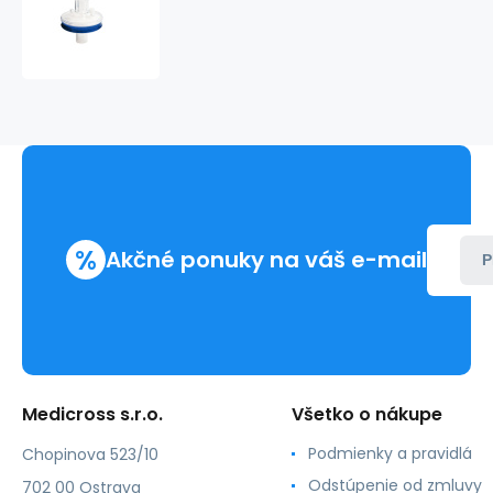
filter
HYGROVENT
S
%
Akčné ponuky na váš e-mail
P
Medicross s.r.o.
Všetko o nákupe
Podmienky a pravidlá
Chopinova 523/10
Odstúpenie od zmluvy
702 00 Ostrava