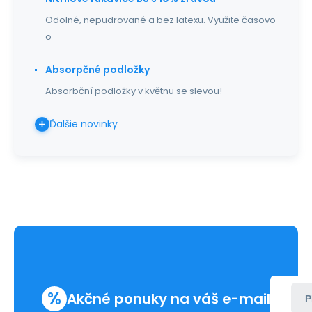
Odolné, nepudrované a bez latexu. Využite časovo
o
Absorpčné podložky
Absorbční podložky v květnu se slevou!
Ďalšie novinky
%
Akčné ponuky na váš e-mail
P