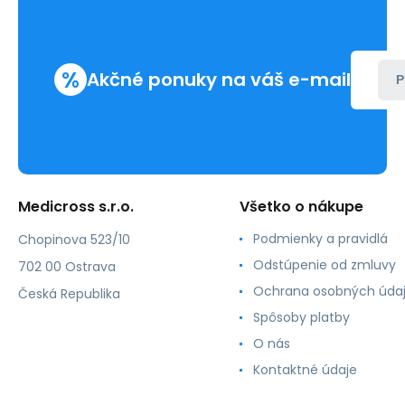
%
Akčné ponuky na váš e-mail
P
Medicross s.r.o.
Všetko o nákupe
Podmienky a pravidlá
Chopinova 523/10
Odstúpenie od zmluvy
702 00 Ostrava
Ochrana osobných úda
Česká Republika
Spôsoby platby
O nás
Kontaktné údaje