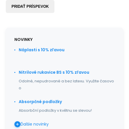
PRIDAŤ PRÍSPEVOK
NOVINKY
Náplasti s 10% zľavou
Nitrilové rukavice BS s 10% zľavou
Odolné, nepudrované a bez latexu. Využite časovo
o
Absorpčné podložky
Absorbční podložky v květnu se slevou!
Ďalšie novinky