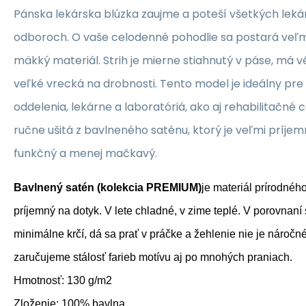
Pánska lekárska blúzka zaujme a poteší všetkých leká
odboroch. O vaše celodenné pohodlie sa postará veľm
mäkký materiál. Strih je mierne stiahnutý v páse, má v
veľké vrecká na drobnosti. Tento model je ideálny pr
oddelenia, lekárne a laboratóriá, ako aj rehabilitačné c
ručne ušitá z bavlneného saténu, ktorý je veľmi príjemn
funkčný a menej mačkavý.
Bavlnený satén (kolekcia PREMIUM)
je materiál prírodnéh
príjemný na dotyk. V lete chladné, v zime teplé. V porovnan
minimálne krčí, dá sa prať v práčke a žehlenie nie je náročné
zaručujeme stálosť farieb motívu aj po mnohých praniach.
Hmotnosť: 130 g/m2
Zloženie: 100% bavlna