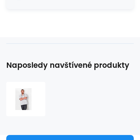
Naposledy navštívené produkty
Blúzka
MEN
PREMIUM
so
vzorom
Medical