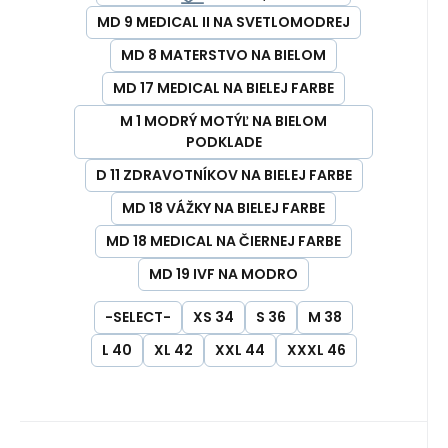
MD 9 MEDICAL II NA SVETLOMODREJ
MD 8 MATERSTVO NA BIELOM
MD 17 MEDICAL NA BIELEJ FARBE
M 1 MODRÝ MOTÝĽ NA BIELOM
PODKLADE
D 11 ZDRAVOTNÍKOV NA BIELEJ FARBE
MD 18 VÁŽKY NA BIELEJ FARBE
MD 18 MEDICAL NA ČIERNEJ FARBE
MD 19 IVF NA MODRO
-SELECT-
XS 34
S 36
M 38
L 40
XL 42
XXL 44
XXXL 46