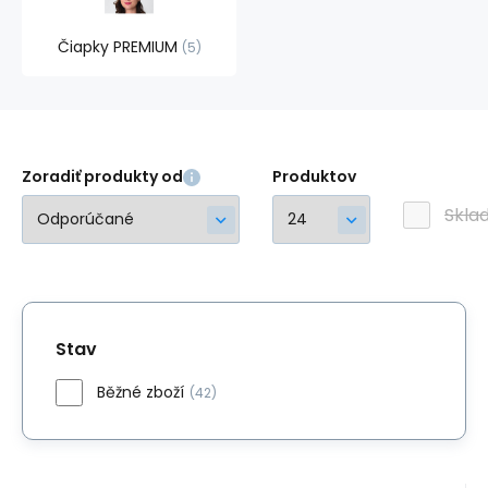
Čiapky PREMIUM
5
Zoradiť produkty od
Produktov
Skla
Stav
Běžné zboží
(42)