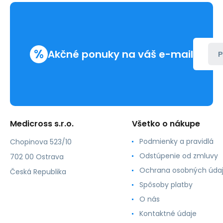
%
Akčné ponuky na váš e-mail
P
Medicross s.r.o.
Všetko o nákupe
Podmienky a pravidlá
Chopinova 523/10
Odstúpenie od zmluvy
702 00 Ostrava
Ochrana osobných úda
Česká Republika
Spôsoby platby
O nás
Kontaktné údaje