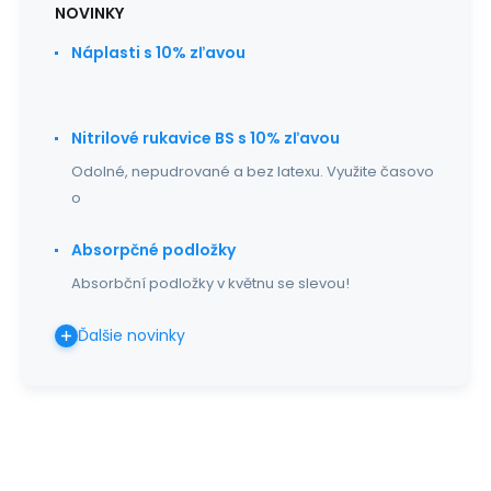
NOVINKY
Náplasti s 10% zľavou
Nitrilové rukavice BS s 10% zľavou
Odolné, nepudrované a bez latexu. Využite časovo
o
Absorpčné podložky
Absorbční podložky v květnu se slevou!
Ďalšie novinky