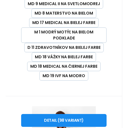
MD 9 MEDICAL II NA SVETLOMODREJ
MD 8 MATERSTVO NA BIELOM
MD 17 MEDICAL NA BIELEJ FARBE
M 1 MODRÝ MOTÝĽ NA BIELOM
PODKLADE
D 11 ZDRAVOTNÍKOV NA BIELEJ FARBE
MD 18 VÁŽKY NA BIELEJ FARBE
MD 18 MEDICAL NA ČIERNEJ FARBE
MD 19 IVF NA MODRO
Kód:
HKR-M-BS-SP-V
Na sklade u dodávateľa
52.80
EUR
Blúzka MEN PREMIUM so vzorom
od
-SELECT-
VT 9 HORSES
Veterina
DETAIL
(
98
VARIANT
)
Pánska lekárska blúzka
VT 1 ČIERNE PROSTITÚTKY