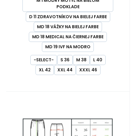
M 1 MODRÝ MOTÝĽ NA BIELOM
PODKLADE
D 11 ZDRAVOTNÍKOV NA BIELEJ FARBE
MD 18 VÁŽKY NA BIELEJ FARBE
MD 18 MEDICAL NA ČIERNEJ FARBE
MD 19 IVF NA MODRO
-SELECT-
S 36
M 38
L 40
XL 42
XXL 44
XXXL 46
Kód:
KHT-M-BS-SP-V
Na sklade u dodávateľa
47.67
EUR
Pánske nohavice PREMIUM so
vzorom Veterina
Pánske lekárske nohavice