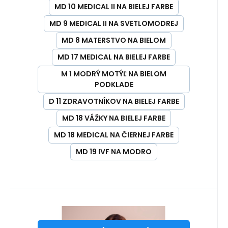
MD 10 MEDICAL II NA BIELEJ FARBE
MD 9 MEDICAL II NA SVETLOMODREJ
MD 8 MATERSTVO NA BIELOM
MD 17 MEDICAL NA BIELEJ FARBE
M 1 MODRÝ MOTÝĽ NA BIELOM
PODKLADE
D 11 ZDRAVOTNÍKOV NA BIELEJ FARBE
MD 18 VÁŽKY NA BIELEJ FARBE
MD 18 MEDICAL NA ČIERNEJ FARBE
MD 19 IVF NA MODRO
Kód:
SKR-W-BS-SP-M
zakázková výroba do 10 dnů
64.02
EUR
Šaty LADY PREMIUM so vzorom
od
- VYBRAŤ -
XS 34
S 36
M 38