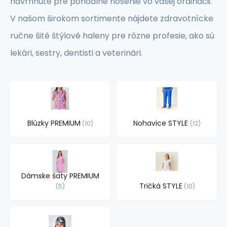
navrhnuté pre pohodlné nosenie vo vašej ordinácii.
V našom širokom sortimente nájdete zdravotnícke
ručne šité štýlové haleny pre rôzne profesie, ako sú
lekári, sestry, dentisti a veterinári.
Blúzky PREMIUM
Nohavice STYLE
10
12
Dámske šaty PREMIUM
Tričká STYLE
5
10