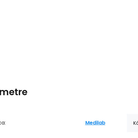
metre
ca:
Medilab
Kó