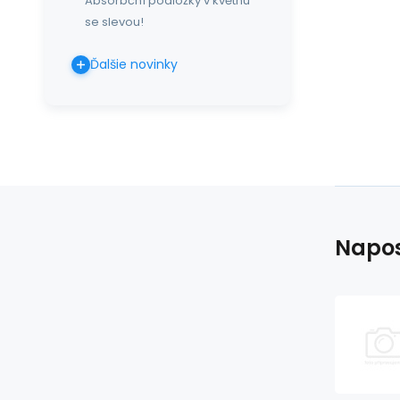
Absorbční podložky v květnu
se slevou!
Ďalšie novinky
Napos