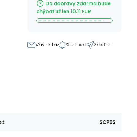
Do dopravy zdarma bude
chýbať už len
10.11
EUR
Váš dotaz
Sledovat
Zdieľať
d:
SCPBS