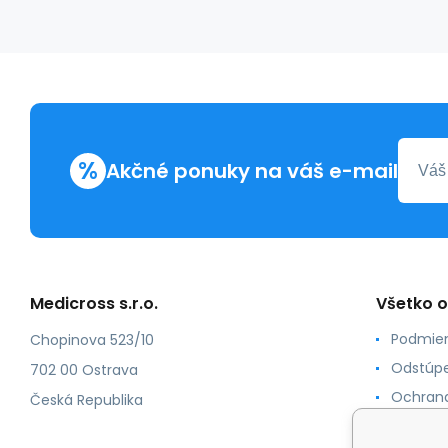
%
Akčné ponuky na váš e-mail
Medicross s.r.o.
Všetko 
Podmien
Chopinova 523/10
Odstúpe
702 00 Ostrava
Ochrana
Česká Republika
Spôsoby