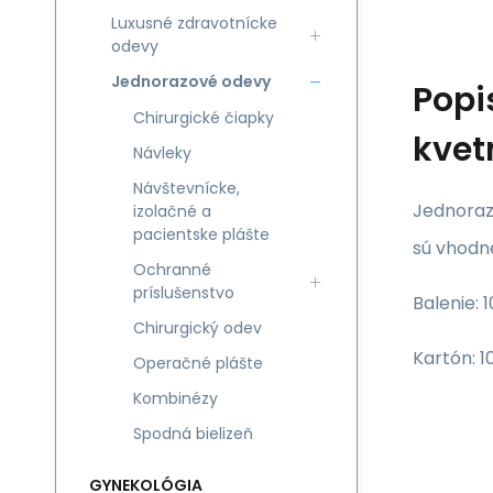
Luxusné zdravotnícke
odevy
Jednorazové odevy
Popi
Chirurgické čiapky
kvet
Návleky
Návštevnícke,
Jednorazo
izolačné a
pacientske plášte
sú vhodn
Ochranné
príslušenstvo
Balenie: 
Chirurgický odev
Kartón: 1
Operačné plášte
Kombinézy
Spodná bielizeň
GYNEKOLÓGIA