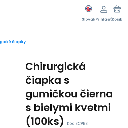
Slovak
Prihlásiť
Košík
gické čiapky
Chirurgická
čiapka s
gumičkou čierna
s bielymi kvetmi
(100ks)
Kód:
SCPBS