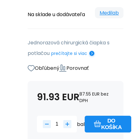
Medilab
Na sklade u dodávateľa
Jednorazová chirurgická čiapka s
potlačou
prečítajte si viac
Obľúbený
Porovnať
91.93
EUR
87.55
EUR
bez
DPH
DO
bal
KOŠÍKA