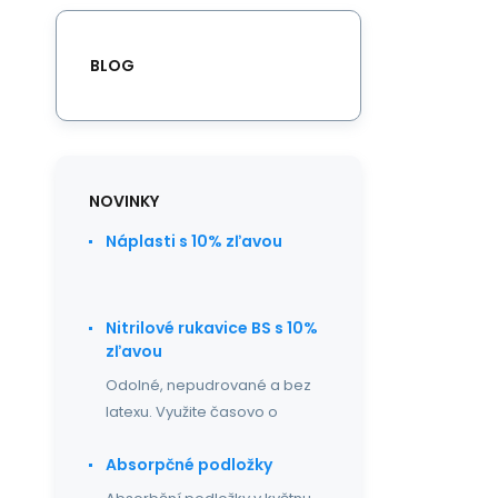
BLOG
NOVINKY
Náplasti s 10% zľavou
Nitrilové rukavice BS s 10%
zľavou
Odolné, nepudrované a bez
latexu. Využite časovo o
Absorpčné podložky