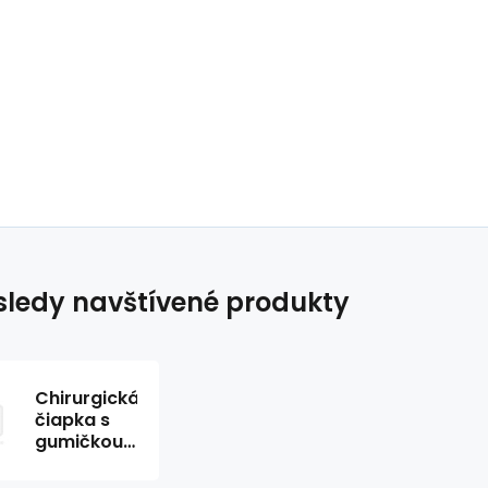
ledy navštívené produkty
Chirurgická
čiapka s
gumičkou
čierna s
bielymi