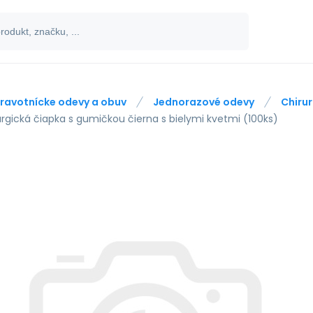
ravotnícke odevy a obuv
Jednorazové odevy
Chirur
urgická čiapka s gumičkou čierna s bielymi kvetmi (100ks)