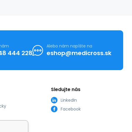
 nám
Alebo nám napíšte na
48 444 228
eshop@medicross.sk
Sledujte nás
LinkedIn
cky
Facebook