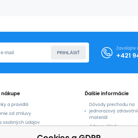
kvetmi
(100ks)
Zavolajte
PRIHLÁSIŤ
+421 9
o nákupe
Ďalšie informácie
ky a pravidlá
Dôvody prechodu na
jednorazový zdravotní
nie od zmluvy
materiál
 osobných údajov
Adresa skladu
 platby