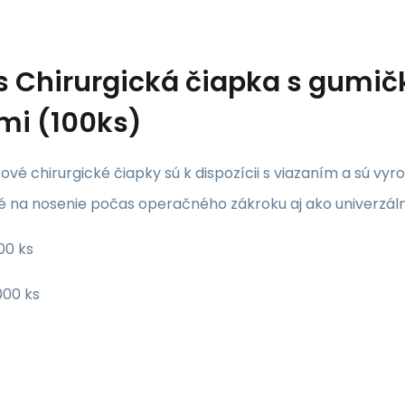
s
Chirurgická čiapka s gumičk
mi (100ks)
vé chirurgické čiapky sú k dispozícii s viazaním a sú vyro
é na nosenie počas operačného zákroku aj ako univerzáln
100 ks
000 ks