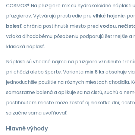
COSMOS® Na pľuzgiere mix sú hydrokoloidné náplasti 
pľuzgierov. Vytvárajú prostredie pre
vlhké hojenie
, p
bolesť
, chránia postihnuté miesto pred
vodou, nečist
vďaka dlhodobému pôsobeniu podporujú šetrnejšie a rý
klasická náplasť.
Náplasti sú vhodné najmä na pľuzgiere vzniknuté tren
pri chôdzi alebo športe. Varianta
mix 8 ks
obsahuje via
jednoduchšie použitie na rôznych miestach chodidla. K
samostatne balená a aplikuje sa na čistú, suchú a ne
postihnutom mieste môže zostať aj niekoľko dní; odstr
sa začne sama uvoľňovať.
Hlavné výhody