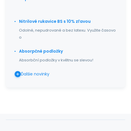
Nitrilové rukavice BS s 10% zľavou
Odolné, nepudrované a bez latexu. Využite časovo
o
Absorpčné podložky
Absorbční podložky v květnu se slevou!
Ďalšie novinky