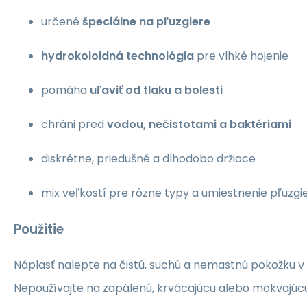
určené
špeciálne na pľuzgiere
hydrokoloidná technológia
pre vlhké hojenie
pomáha
uľaviť od tlaku a bolesti
chráni pred
vodou, nečistotami a baktériami
diskrétne, priedušné a dlhodobo držiace
mix veľkostí pre rôzne typy a umiestnenie pľuzgi
Použitie
Náplasť nalepte na čistú, suchú a nemastnú pokožku v 
Nepoužívajte na zapálenú, krvácajúcu alebo mokvajúcu