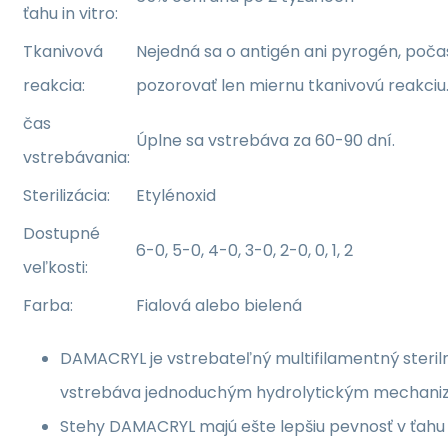
ťahu in vitro:
Tkanivová
Nejedná sa o antigén ani pyrogén, poč
reakcia:
pozorovať len miernu tkanivovú reakciu
čas
Úplne sa vstrebáva za 60-90 dní.
vstrebávania:
Sterilizácia:
Etylénoxid
Dostupné
6-0, 5-0, 4-0, 3-0, 2-0, 0, 1, 2
veľkosti:
Farba:
Fialová alebo bielená
DAMACRYL je vstrebateľný multifilamentný sterilný
vstrebáva jednoduchým hydrolytickým mechan
Stehy DAMACRYL majú ešte lepšiu pevnosť v ťahu 