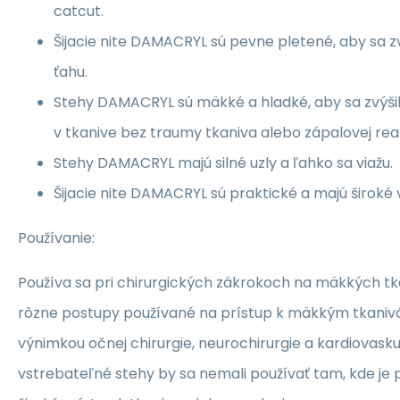
catcut.
Šijacie nite DAMACRYL sú pevne pletené, aby sa zv
ťahu.
Stehy DAMACRYL sú mäkké a hladké, aby sa zvýši
v tkanive bez traumy tkaniva alebo zápalovej rea
Stehy DAMACRYL majú silné uzly a ľahko sa viažu.
Šijacie nite DAMACRYL sú praktické a majú široké v
Používanie:
Používa sa pri chirurgických zákrokoch na mäkkých t
rôzne postupy používané na prístup k mäkkým tkanivám
výnimkou očnej chirurgie, neurochirurgie a kardiovaskul
vstrebateľné stehy by sa nemali používať tam, kde je