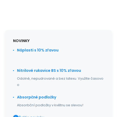
NOVINKY
Náplasti s 10% zľavou
Nitrilové rukavice BS s 10% zľavou
Odolné, nepudrované a bez latexu. Využite časovo
o
Absorpčné podložky
Absorbční podložky v květnu se slevou!