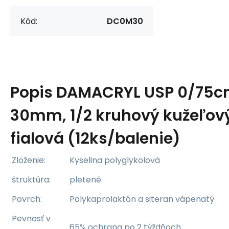
Kód:
DC0M30
Popis
DAMACRYL USP 0/75c
30mm, 1/2 kruhový kužeľový
fialová (12ks/balenie)
Zloženie:
Kyselina polyglykolová
štruktúra:
pletené
Povrch:
Polykaprolaktón a siteran vápenatý
Pevnosť v
65% ochrana po 2 týždňoch