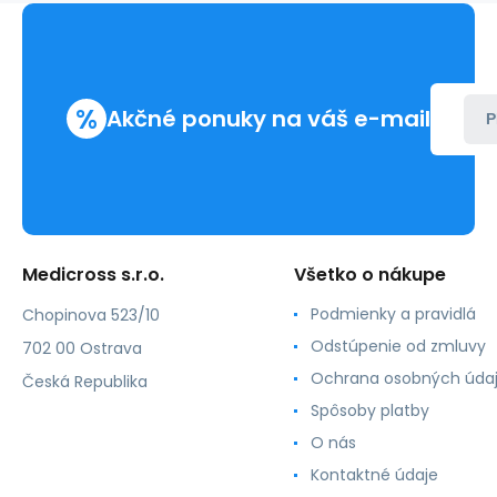
hrot
PGA
fialová
(12ks/balenie)
%
Akčné ponuky na váš e-mail
P
Medicross s.r.o.
Všetko o nákupe
Podmienky a pravidlá
Chopinova 523/10
Odstúpenie od zmluvy
702 00 Ostrava
Ochrana osobných úda
Česká Republika
Spôsoby platby
O nás
Kontaktné údaje