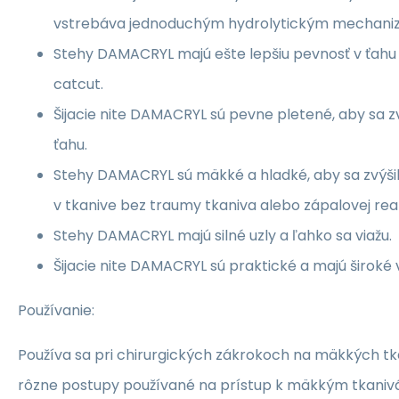
vstrebáva jednoduchým hydrolytickým mechan
Stehy DAMACRYL majú ešte lepšiu pevnosť v ťahu 
catcut.
Šijacie nite DAMACRYL sú pevne pletené, aby sa zv
ťahu.
Stehy DAMACRYL sú mäkké a hladké, aby sa zvýši
v tkanive bez traumy tkaniva alebo zápalovej rea
Stehy DAMACRYL majú silné uzly a ľahko sa viažu.
Šijacie nite DAMACRYL sú praktické a majú široké v
Používanie:
Používa sa pri chirurgických zákrokoch na mäkkých t
rôzne postupy používané na prístup k mäkkým tkanivám