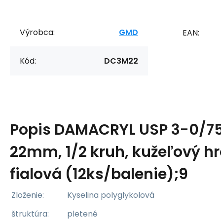
Výrobca:
GMD
EAN:
Kód:
DC3M22
Popis
DAMACRYL USP 3-0/7
22mm, 1/2 kruh, kužeľový h
fialová (12ks/balenie);9
Zloženie:
Kyselina polyglykolová
štruktúra:
pletené