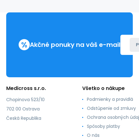
1/2
kruh,
kužeľový
hrot
PGA
fialová
(12ks/balenie);9
%
Akčné ponuky na váš e-mail
P
Medicross s.r.o.
Všetko o nákupe
Podmienky a pravidlá
Chopinova 523/10
Odstúpenie od zmluvy
702 00 Ostrava
Ochrana osobných úda
Česká Republika
Spôsoby platby
O nás