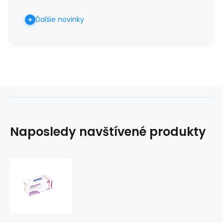
Ďalšie novinky
Naposledy navštívené produkty
DAMACRYL
USP
3-
0/75cm/ihla
22mm,