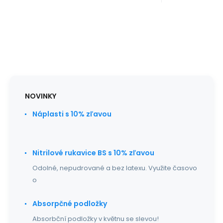
NOVINKY
Náplasti s 10% zľavou
Nitrilové rukavice BS s 10% zľavou
Odolné, nepudrované a bez latexu. Využite časovo
o
Absorpčné podložky
Absorbční podložky v květnu se slevou!