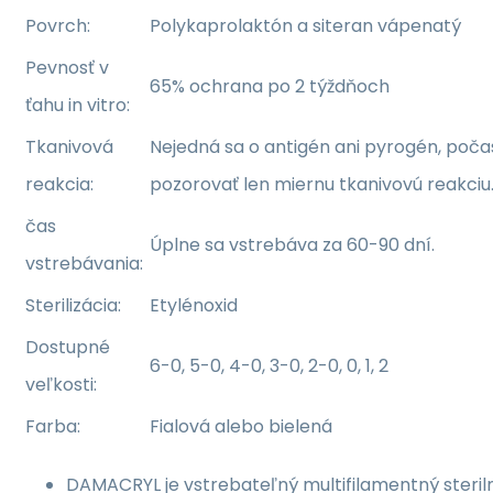
Povrch:
Polykaprolaktón a siteran vápenatý
Pevnosť v
65% ochrana po 2 týždňoch
ťahu in vitro:
Tkanivová
Nejedná sa o antigén ani pyrogén, poč
reakcia:
pozorovať len miernu tkanivovú reakciu
čas
Úplne sa vstrebáva za 60-90 dní.
vstrebávania:
Sterilizácia:
Etylénoxid
Dostupné
6-0, 5-0, 4-0, 3-0, 2-0, 0, 1, 2
veľkosti:
Farba:
Fialová alebo bielená
DAMACRYL je vstrebateľný multifilamentný sterilný