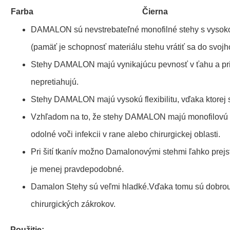
Farba
Čierna
DAMALON sú nevstrebateľné monofilné stehy s vysok
(pamäť je schopnosť materiálu stehu vrátiť sa do svojh
Stehy DAMALON majú vynikajúcu pevnosť v ťahu a pri
nepretiahujú.
Stehy DAMALON majú vysokú flexibilitu, vďaka ktorej 
Vzhľadom na to, že stehy DAMALON majú monofilovú š
odolné voči infekcii v rane alebo chirurgickej oblasti.
Pri šití tkanív možno Damalonovými stehmi ľahko prejs
je menej pravdepodobné.
Damalon Stehy sú veľmi hladké.Vďaka tomu sú dobro
chirurgických zákrokov.
Použitie: