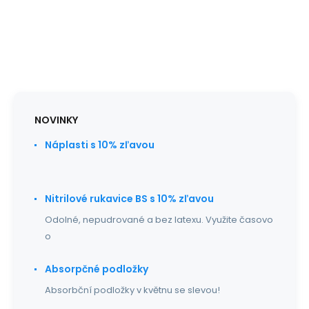
NOVINKY
Náplasti s 10% zľavou
Nitrilové rukavice BS s 10% zľavou
Odolné, nepudrované a bez latexu. Využite časovo
o
Absorpčné podložky
Absorbční podložky v květnu se slevou!