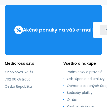
reverzný
rez
PA
čierna
(12ks/bal)
%
Akčné ponuky na váš e-mail
P
Medicross s.r.o.
Všetko o nákupe
Podmienky a pravidlá
Chopinova 523/10
Odstúpenie od zmluvy
702 00 Ostrava
Ochrana osobných úda
Česká Republika
Spôsoby platby
O nás
Kontaktné údaje