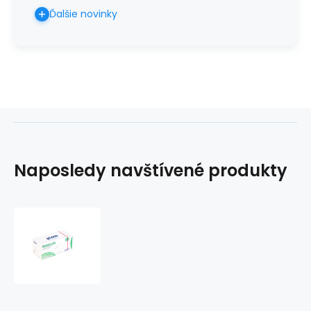
Ďalšie novinky
Naposledy navštívené produkty
DAMALON
USP
5-
0/75cm/ihla
16mm,
3/8,