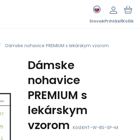
Slovak
Prihlásiť
Košík
Dámske nohavice PREMIUM s lekárskym vzorom
Dámske
nohavice
PREMIUM s
lekárskym
vzorom
Kód:
KHT-W-BS-SP-M