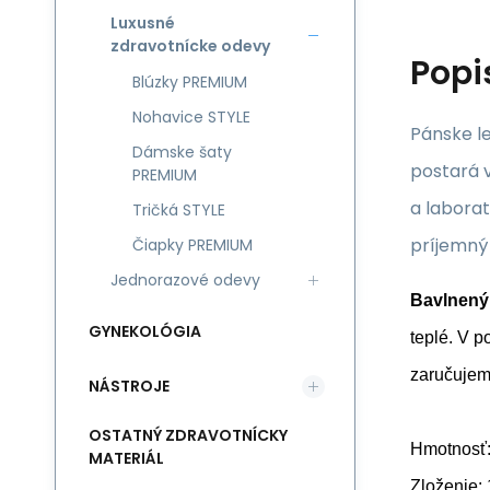
Luxusné
zdravotnícke odevy
Popi
Blúzky PREMIUM
Nohavice STYLE
Pánske l
Dámske šaty
postará 
PREMIUM
a laborat
Tričká STYLE
príjemný
Čiapky PREMIUM
Jednorazové odevy
Bavlnený
GYNEKOLÓGIA
teplé. V p
zaručujem
NÁSTROJE
OSTATNÝ ZDRAVOTNÍCKY
Hmotnosť:
MATERIÁL
Zloženie: