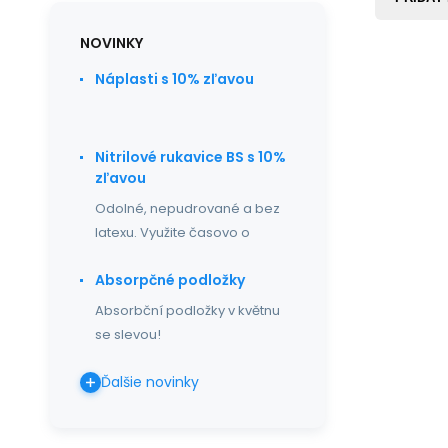
NOVINKY
Náplasti s 10% zľavou
Nitrilové rukavice BS s 10%
zľavou
Odolné, nepudrované a bez
latexu. Využite časovo o
Absorpčné podložky
Absorbční podložky v květnu
se slevou!
Ďalšie novinky