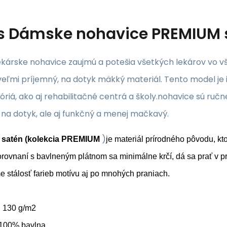
s
Dámske nohavice PREMIUM 
ekárske nohavice zaujmú a potešia všetkých lekárov vo 
veľmi príjemný, na dotyk mäkký materiál. Tento model je
óriá, ako aj rehabilitačné centrá a školy.nohavice sú ručn
 na dotyk, ale aj funkčný a menej mačkavý.
)
 satén (kolekcia PREMIUM
je materiál prírodného pôvodu, kto
orovnaní s bavlneným plátnom sa minimálne krčí, dá sa prať v pr
e stálosť farieb motívu aj po mnohých praniach.
 130 g/m2
 100% bavlna