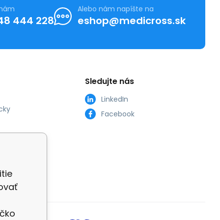
 nám
Alebo nám napíšte na
48 444 228
eshop@medicross.sk
Sledujte nás
LinkedIn
cky
Facebook
tie
ovať
íčko