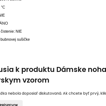
0 °C
NIE
: ÁNO
čistenie: NIE
 bubnovej sušičke
usia k produktu
Dámske noha
rskym vzorom
žka nebola doposiaľ diskutovaná. Ak chcete byť prvý, klik
 PRÍSPEVOK