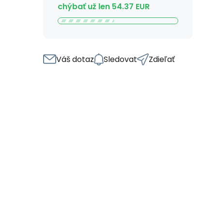
chýbať už len
54.37
EUR
Váš dotaz
Sledovat
Zdieľať