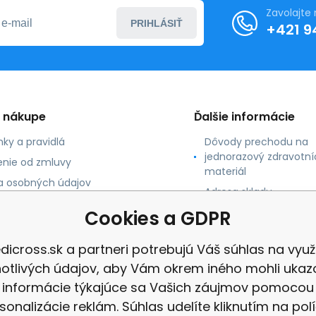
Zavolajte
PRIHLÁSIŤ
+421 9
o nákupe
Ďalšie informácie
ky a pravidlá
Dôvody prechodu na
jednorazový zdravotní
nie od zmluvy
materiál
 osobných údajov
Adresa skladu
 platby
Cookies a GDPR
né údaje
dicross.sk a partneri potrebujú Váš súhlas na využi
notlivých údajov, aby Vám okrem iného mohli ukaz
informácie týkajúce sa Vašich záujmov pomocou
sonalizácie reklám. Súhlas udelíte kliknutím na pol