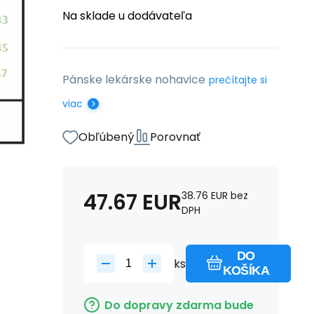
Na sklade u dodávateľa
Pánske lekárske nohavice
prečítajte si
viac
Obľúbený
Porovnať
47.67
EUR
38.76
EUR
bez
DPH
DO
ks
KOŠÍKA
Do dopravy zdarma bude