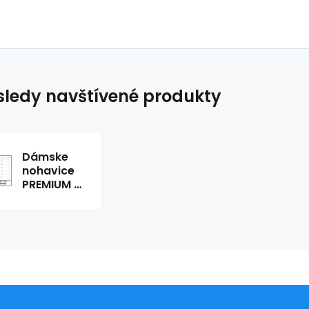
ledy navštívené produkty
Dámske
nohavice
PREMIUM s
lekárskym
vzorom