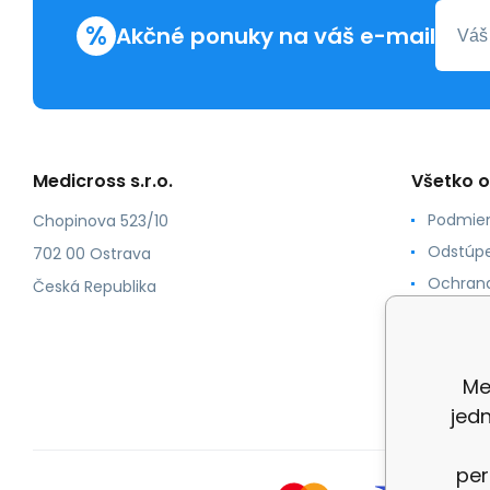
%
Akčné ponuky na váš e-mail
Medicross s.r.o.
Všetko 
Podmien
Chopinova 523/10
Odstúpe
702 00 Ostrava
Ochrana
Česká Republika
Spôsoby
O nás
Kontakt
Me
jed
per