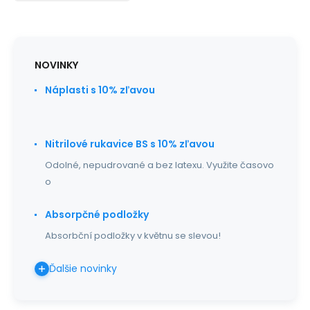
NOVINKY
Náplasti s 10% zľavou
Nitrilové rukavice BS s 10% zľavou
Odolné, nepudrované a bez latexu. Využite časovo
o
Absorpčné podložky
Absorbční podložky v květnu se slevou!
Ďalšie novinky