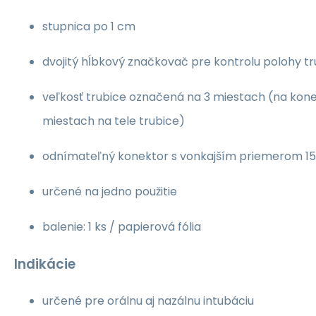
stupnica po 1 cm
dvojitý hĺbkový značkovač pre kontrolu polohy tr
veľkosť trubice označená na 3 miestach (na kon
miestach na tele trubice)
odnímateľný konektor s vonkajším priemerom 
určené na jedno použitie
balenie: 1 ks / papierová fólia
Indikácie
určené pre orálnu aj nazálnu intubáciu