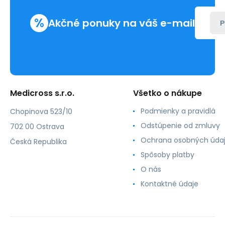
%
Akčné ponuky na váš e-mail
P
Medicross s.r.o.
Všetko o nákupe
Podmienky a pravidlá
Chopinova 523/10
Odstúpenie od zmluvy
702 00 Ostrava
Ochrana osobných úda
Česká Republika
Spôsoby platby
O nás
Kontaktné údaje