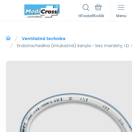
Hľadať
Menu
Ventilačná technika
Endotracheálna (intubačná) kanyla - bez manžety, I.D. 