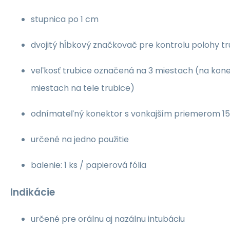
stupnica po 1 cm
dvojitý hĺbkový značkovač pre kontrolu polohy tr
veľkosť trubice označená na 3 miestach (na kon
miestach na tele trubice)
odnímateľný konektor s vonkajším priemerom 
určené na jedno použitie
balenie: 1 ks / papierová fólia
Indikácie
určené pre orálnu aj nazálnu intubáciu