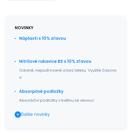
NOVINKY
Náplasti s 10% zľavou
Nitrilové rukavice BS s 10% zľavou
Odolné, nepudrované a bez latexu. Využite časovo
o
Absorpčné podložky
Absorbční podložky v květnu se slevou!
Ďalšie novinky