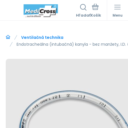
Hľadať
Menu
Ventilačná technika
Endotracheálna (intubačná) kanyla - bez manžety, I.D. 