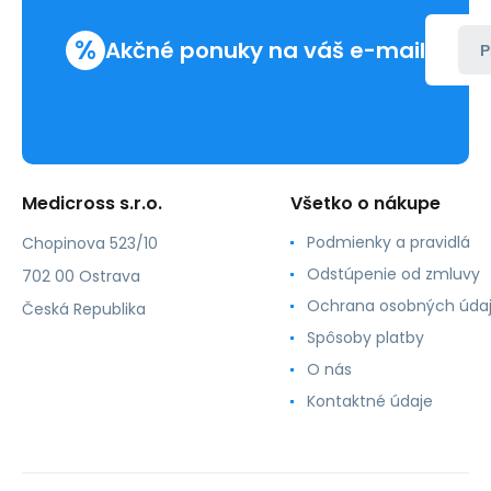
%
Akčné ponuky na váš e-mail
P
Medicross s.r.o.
Všetko o nákupe
Podmienky a pravidlá
Chopinova 523/10
Odstúpenie od zmluvy
702 00 Ostrava
Ochrana osobných úda
Česká Republika
Spôsoby platby
O nás
Kontaktné údaje