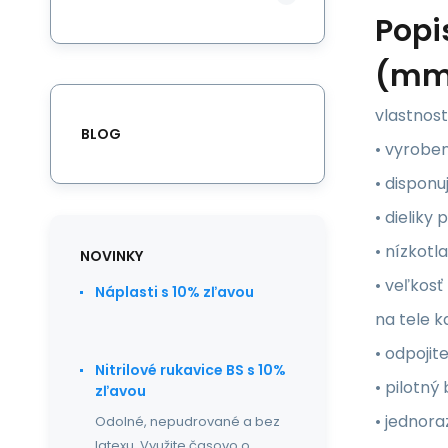
Popi
(mm)
vlastnost
BLOG
• vyroben
• dispon
• dieliky
• nízkot
NOVINKY
• veľkos
Náplasti s 10% zľavou
na tele k
• odpoji
Nitrilové rukavice BS s 10%
• pilotný
zľavou
• jednor
Odolné, nepudrované a bez
latexu. Využite časovo o