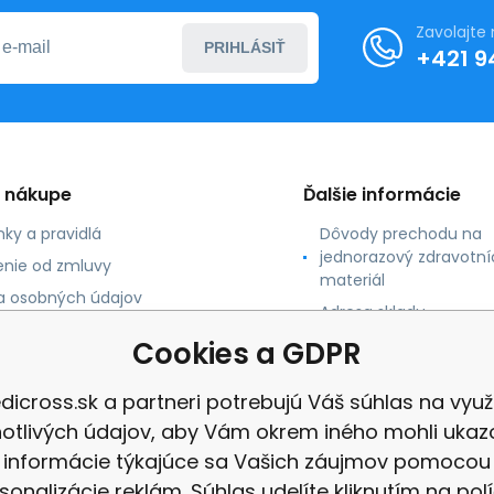
Zavolajte
PRIHLÁSIŤ
+421 9
o nákupe
Ďalšie informácie
ky a pravidlá
Dôvody prechodu na
jednorazový zdravotní
nie od zmluvy
materiál
 osobných údajov
Adresa skladu
 platby
Cookies a GDPR
né údaje
dicross.sk a partneri potrebujú Váš súhlas na využi
notlivých údajov, aby Vám okrem iného mohli ukaz
informácie týkajúce sa Vašich záujmov pomocou
sonalizácie reklám. Súhlas udelíte kliknutím na pol