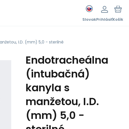
Slovak
Prihlásiť
Košík
žetou, I.D. (mm) 5,0 - sterilné
Endotracheálna
(intubačná)
kanyla s
manžetou, I.D.
(mm) 5,0 -