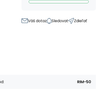
Váš dotaz
Sledovat
Zdieľať
d:
RIM-50