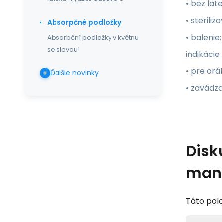
• bez lat
• sterili
Absorpčné podložky
• balenie:
Absorbční podložky v květnu
se slevou!
indikácie
• pre orá
Ďalšie novinky
• zavádza
Disk
manž
Táto polo