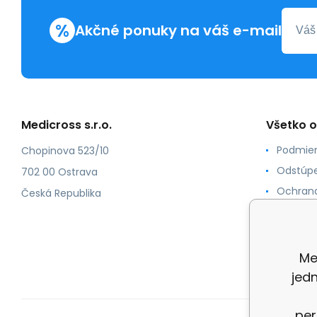
%
Akčné ponuky na váš e-mail
Medicross s.r.o.
Všetko 
Podmien
Chopinova 523/10
Odstúpe
702 00 Ostrava
Ochrana
Česká Republika
Spôsoby
O nás
Kontakt
Me
jed
per