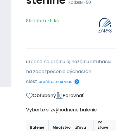
sterilné
Kód:
RIM-50
Skladom
>5
ks
určené na orálnu aj nazálnu intubáciu
na zabezpečenie dýchacích
ciest
prečítajte si viac
Obľúbený
Porovnať
Vyberte si zvýhodnené balenie
Po
Balenie
Množstvo
zľava
zľave