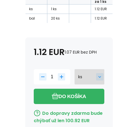
za 1 ks
ks
1
ks
1.12
EUR
bal
20
ks
1.12
EUR
1.12
EUR
1.07
EUR
bez DPH
DO KOŠÍKA
Do dopravy zdarma bude
chýbať už len
100.92
EUR