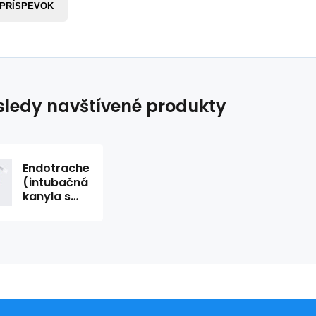
 PRÍSPEVOK
ledy navštívené produkty
Endotracheálna
(intubačná)
kanyla s
manžetou,
I.D. (mm)
5,0 -
sterilné