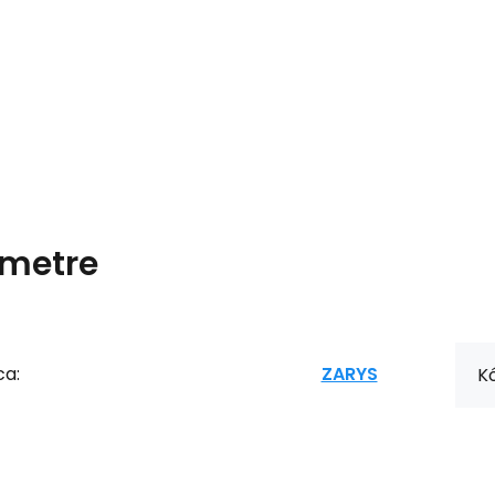
metre
ca:
ZARYS
Kó