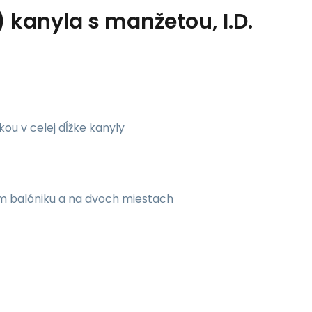
kanyla s manžetou, I.D.
u v celej dĺžke kanyly
om balóniku a na dvoch miestach