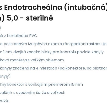
s
Endotracheálna (intubačná) 
 5,0 - sterilné
i
é z flexibilného PVC
uje postranným Murphyho okom a röntgenkontrastnou linko
 po 1 cm, dvojitá značka hĺbky pre kontrolu pozície kanyly
laková manžeta s veľkým objemom
ť kanyly značená na 4 miestach (na konektore, na pilotn
anyly)
teľný konektor s vonkajším priemerom 15 mm
 balónik s uvedením šarže a veľkosti
azová