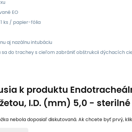
exu
zované EO
 1 ks / papier-fólia
lnu aj nazálnu intubáciu
 sa do trachey s cieľom zabrániť obštrukcii dýchacích ci
usia k produktu
Endotracheál
etou, I.D. (mm) 5,0 - sterilné
žka nebola doposiaľ diskutovaná. Ak chcete byť prvý, klik