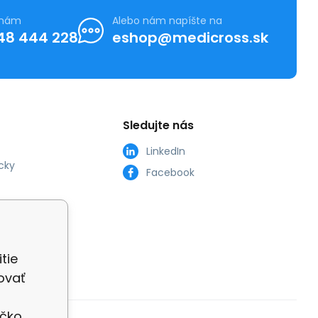
 nám
Alebo nám napíšte na
48 444 228
eshop@medicross.sk
Sledujte nás
LinkedIn
cky
Facebook
tie
ovať
íčko