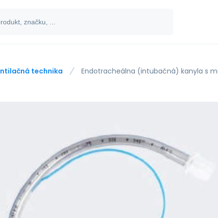
ntilačná technika
Endotracheálna (intubačná) kanyla s man