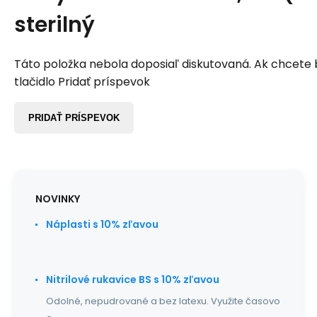
sterilný
Táto položka nebola doposiaľ diskutovaná. Ak chcete by
tlačidlo Pridať príspevok
PRIDAŤ PRÍSPEVOK
NOVINKY
Náplasti s 10% zľavou
Nitrilové rukavice BS s 10% zľavou
Odolné, nepudrované a bez latexu. Využite časovo