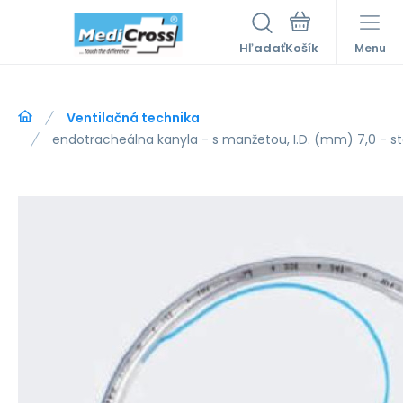
Hľadať
Menu
Ventilačná technika
endotracheálna kanyla - s manžetou, I.D. (mm) 7,0 - st