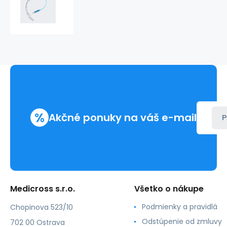
kanyla
-
s
manžetou,
I.D.
(mm)
7,0
-
sterilný
%
Akčné ponuky na váš e-mail
P
Medicross s.r.o.
Všetko o nákupe
Podmienky a pravidlá
Chopinova 523/10
Odstúpenie od zmluvy
702 00 Ostrava