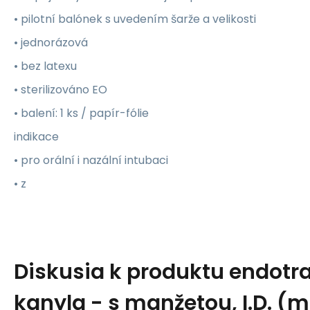
• pilotní balónek s uvedením šarže a velikosti
• jednorázová
• bez latexu
• sterilizováno EO
• balení: 1 ks / papír-fólie
indikace
• pro orální i nazální intubaci
• z
Diskusia k produktu
endotr
kanyla - s manžetou, I.D. (m