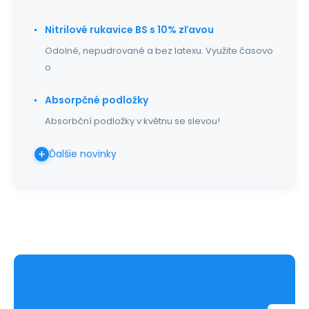
Nitrilové rukavice BS s 10% zľavou
Odolné, nepudrované a bez latexu. Využite časovo
o
Absorpčné podložky
Absorbční podložky v květnu se slevou!
Ďalšie novinky