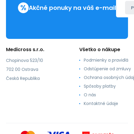
%
Akčné ponuky na váš e-mail
P
Medicross s.r.o.
Všetko o nákupe
Podmienky a pravidlá
Chopinova 523/10
Odstúpenie od zmluvy
702 00 Ostrava
Ochrana osobných úda
Česká Republika
Spôsoby platby
O nás
Kontaktné údaje