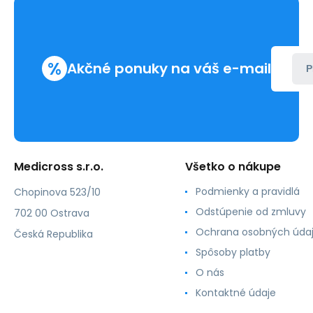
16,
vlákno:
45
(36ks/bal)
%
Akčné ponuky na váš e-mail
P
Medicross s.r.o.
Všetko o nákupe
Podmienky a pravidlá
Chopinova 523/10
Odstúpenie od zmluvy
702 00 Ostrava
Ochrana osobných úda
Česká Republika
Spôsoby platby
O nás
Kontaktné údaje