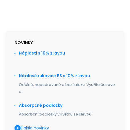
NOVINKY
Náplasti s 10% zľavou
Nitrilové rukavice BS s 10% zľavou
Odolné, nepudrované a bez latexu. Využite časovo
o
Absorpčné podložky
Absorbční podložky v květnu se slevou!
Ďalšie novinky