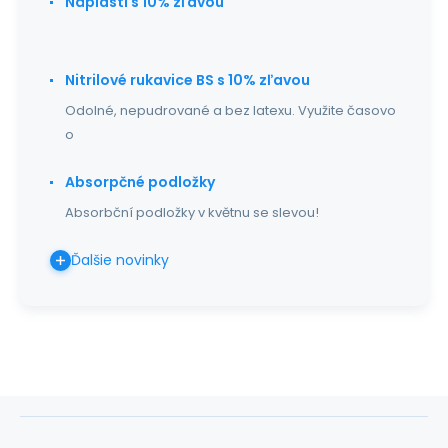
Náplasti s 10% zľavou
Nitrilové rukavice BS s 10% zľavou
Odolné, nepudrované a bez latexu. Využite časovo
o
Absorpčné podložky
Absorbční podložky v květnu se slevou!
Ďalšie novinky