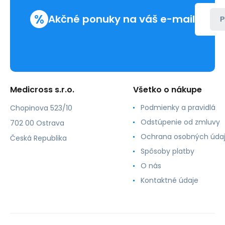
%
Akčné ponuky na váš e-mail
P
Medicross s.r.o.
Všetko o nákupe
Podmienky a pravidlá
Chopinova 523/10
Odstúpenie od zmluvy
702 00 Ostrava
Ochrana osobných úda
Česká Republika
Spôsoby platby
O nás
Kontaktné údaje