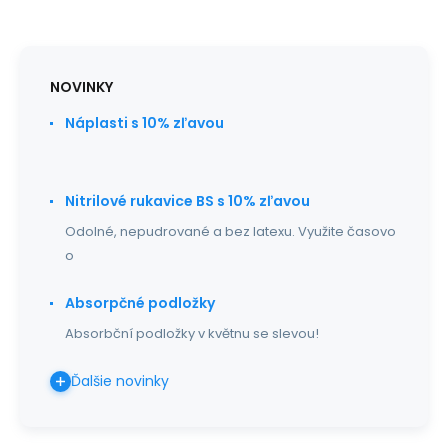
NOVINKY
Náplasti s 10% zľavou
Nitrilové rukavice BS s 10% zľavou
Odolné, nepudrované a bez latexu. Využite časovo
o
Absorpčné podložky
Absorbční podložky v květnu se slevou!
Ďalšie novinky