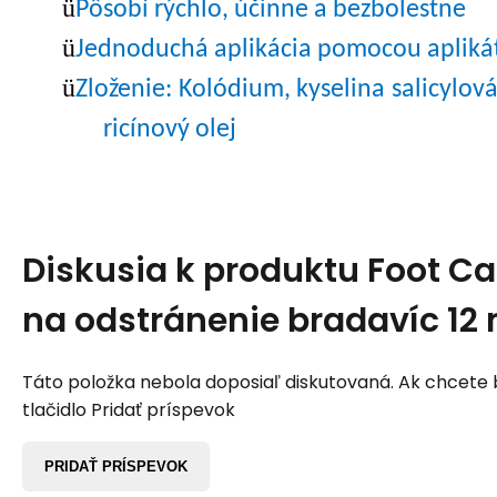
ü
Pôsobí rýchlo, účinne a bezbolestne
ü
Jednoduchá aplikácia pomocou aplikát
ü
Zloženie: Kolódium, kyselina salicylová
ricínový olej
Diskusia k produktu
Foot Ca
na odstránenie bradavíc 12 
Táto položka nebola doposiaľ diskutovaná. Ak chcete by
tlačidlo Pridať príspevok
PRIDAŤ PRÍSPEVOK