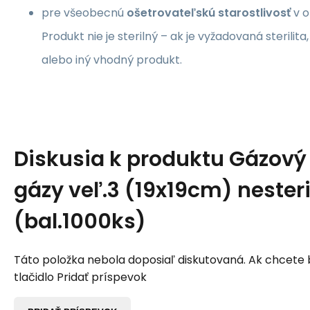
pre všeobecnú
ošetrovateľskú starostlivosť
v o
Produkt nie je sterilný – ak je vyžadovaná sterilita,
alebo iný vhodný produkt.
Diskusia k produktu
Gázový
gázy veľ.3 (19x19cm) nester
(bal.1000ks)
Táto položka nebola doposiaľ diskutovaná. Ak chcete by
tlačidlo Pridať príspevok