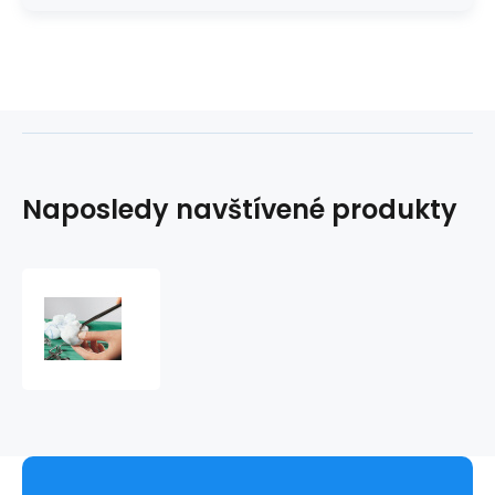
Naposledy navštívené produkty
Gázový
tampón
z
gázy
veľ.3
(19x19cm)
nesterilné
(bal.1000ks)