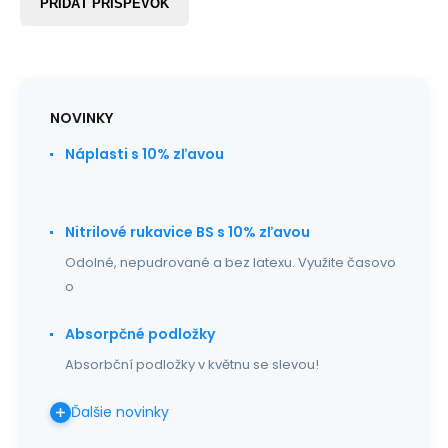
PRIDAŤ PRÍSPEVOK
NOVINKY
Náplasti s 10% zľavou
Nitrilové rukavice BS s 10% zľavou
Odolné, nepudrované a bez latexu. Využite časovo
o
Absorpčné podložky
Absorbční podložky v květnu se slevou!
Ďalšie novinky