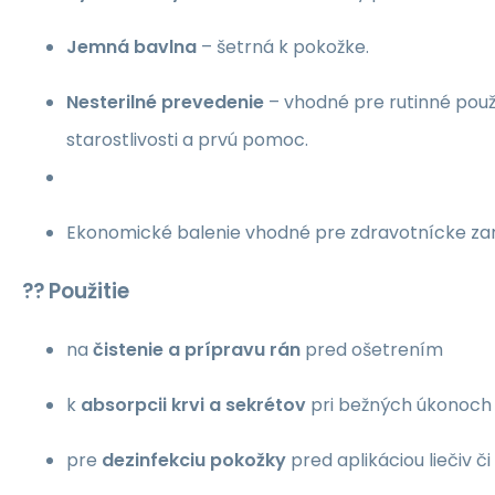
Jemná bavlna
– šetrná k pokožke.
Nesterilné prevedenie
– vhodné pre rutinné použ
starostlivosti a prvú pomoc.
Ekonomické balenie vhodné pre zdravotnícke zar
?? Použitie
na
čistenie a prípravu rán
pred ošetrením
k
absorpcii krvi a sekrétov
pri bežných úkonoch
pre
dezinfekciu pokožky
pred aplikáciou liečiv č