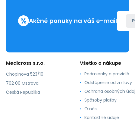
%
Akčné ponuky na váš e-mail
P
Medicross s.r.o.
Všetko o nákupe
Podmienky a pravidlá
Chopinova 523/10
Odstúpenie od zmluvy
702 00 Ostrava
Ochrana osobných úda
Česká Republika
Spôsoby platby
O nás
Kontaktné údaje