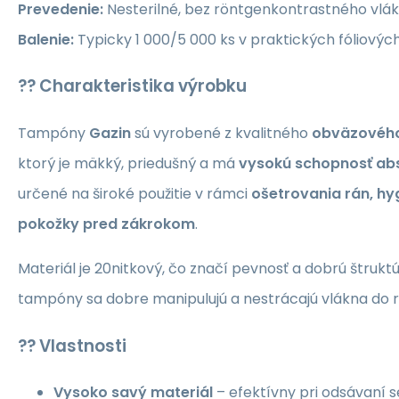
Prevedenie:
Nesterilné, bez röntgenkontrastného vlák
Balenie:
Typicky 1 000/5 000 ks v praktických fóliovýc
?? Charakteristika výrobku
Tampóny
Gazin
sú vyrobené z kvalitného
obväzového
ktorý je mäkký, priedušný a má
vysokú schopnosť abs
určené na široké použitie v rámci
ošetrovania rán, hy
pokožky pred zákrokom
.
Materiál je 20nitkový, čo značí pevnosť a dobrú štrukt
tampóny sa dobre manipulujú a nestrácajú vlákna do r
?? Vlastnosti
Vysoko savý materiál
– efektívny pri odsávaní s