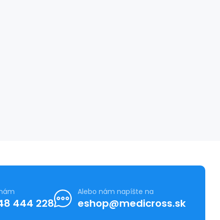
 nám
Alebo nám napíšte na
48 444 228
eshop@medicross.sk