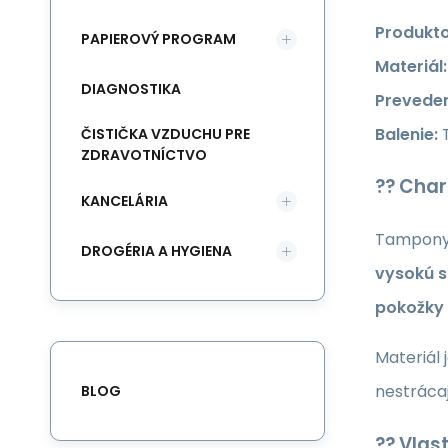
Produkto
PAPIEROVÝ PROGRAM
Materiál:
DIAGNOSTIKA
Preveden
Balenie:
T
ČISTIČKA VZDUCHU PRE
ZDRAVOTNÍCTVO
?? Char
KANCELÁRIA
Tampon
DROGÉRIA A HYGIENA
vysokú s
pokožky
Materiál 
nestrácaj
BLOG
?? Vlas