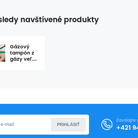
ledy navštívené produkty
Gázový
tampón z
gázy veľ.5
nesterilné
(bal.500ks)
Zavolajte
PRIHLÁSIŤ
+421 9