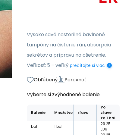
Vysoko savé nesterilné bavlnené
tampóny na čistenie rán, absorpciu
sekrétov a prípravu na ošetrenie.
Veľkosť: 5 – veľký
prečítajte si viac
Obľúbený
Porovnať
Vyberte si zvýhodnené balenie
Po
Balenie
Množstvo
zľava
zľave
za 1 bal
29.25
bal
1
bal
EUR
29.25