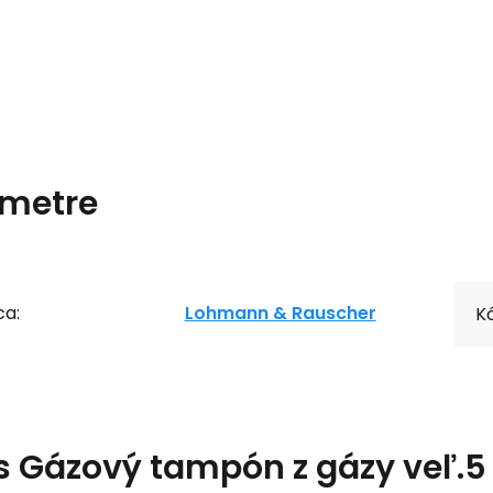
metre
ca:
Lohmann & Rauscher
Kó
s
Gázový tampón z gázy veľ.5 