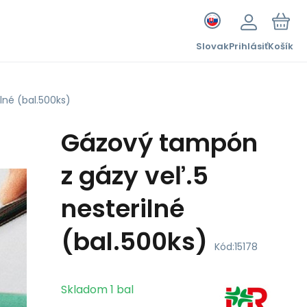
Slovak
Prihlásiť
Košík
lné (bal.500ks)
Gázový tampón
z gázy veľ.5
nesterilné
(bal.500ks)
Kód:
15178
Skladom
1
bal