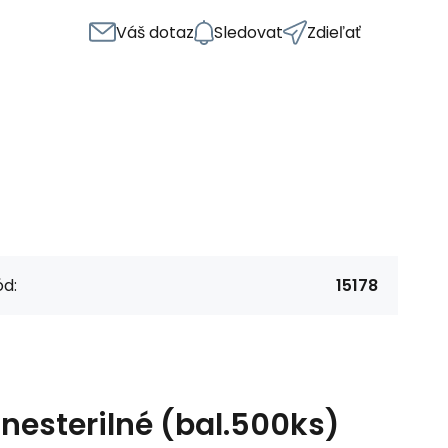
Váš dotaz
Sledovat
Zdieľať
d:
15178
nesterilné (bal.500ks)