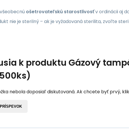
 všeobecnú
ošetrovateľskú starostlivosť
v ordinácii aj 
ukt nie je sterilný – ak je vyžadovaná sterilita, zvoľte ste
usia k produktu
Gázový tampón
.500ks)
žka nebola doposiaľ diskutovaná. Ak chcete byť prvý, klik
 PRÍSPEVOK