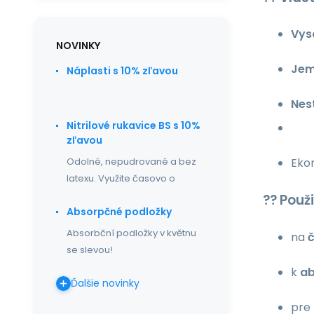
Vys
NOVINKY
Jem
Náplasti s 10% zľavou
Nes
Nitrilové rukavice BS s 10%
zľavou
Odolné, nepudrované a bez
Eko
latexu. Využite časovo o
?? Použi
Absorpčné podložky
Absorbční podložky v květnu
na
č
se slevou!
k
ab
Ďalšie novinky
pre