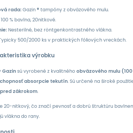
vá rada:
Gazin ® tampóny z obväzového mulu.
100 % bavlna, 20nitkové.
ie:
Nesterilné, bez röntgenkontrastného vlákna.
ypicky 500/2000 ks v praktických fóliových vreckách.
akteristika výrobku
y
Gazin
sú vyrobené z kvalitného
obväzového mulu (100
chopnosť absorpcie tekutín
. Sú určené na široké použit
 pred zákrokom
.
je 20-nitkový, čo značí pevnosť a dobrú štruktúru bavlne
ú vlákna do rany.
tnosti