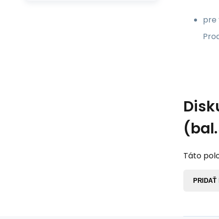
pre
Prod
Disk
(bal
Táto polo
PRIDAŤ