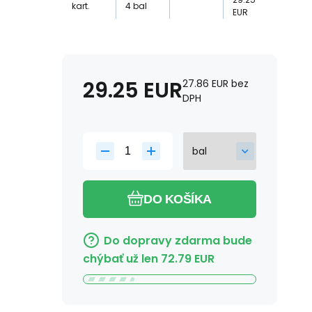
kart.
4
bal
EUR
29.25
EUR
27.86
EUR
bez
DPH
DO KOŠÍKA
Do dopravy zdarma bude
chýbať už len
72.79
EUR