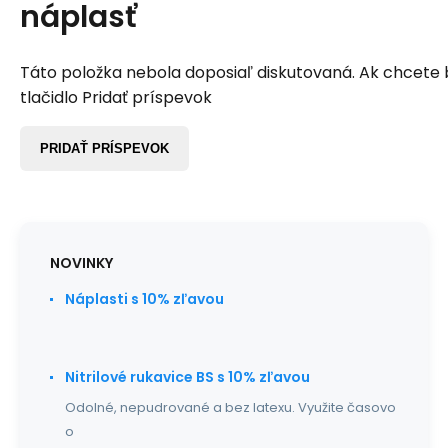
náplasť
Táto položka nebola doposiaľ diskutovaná. Ak chcete by
tlačidlo Pridať príspevok
PRIDAŤ PRÍSPEVOK
NOVINKY
Náplasti s 10% zľavou
Nitrilové rukavice BS s 10% zľavou
Odolné, nepudrované a bez latexu. Využite časovo
o