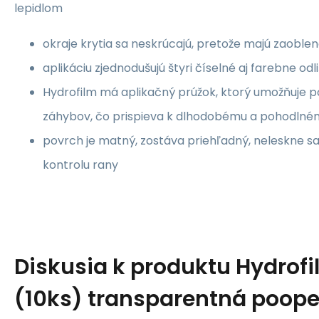
lepidlom
okraje krytia sa neskrúcajú, pretože majú zaoble
aplikáciu zjednodušujú štyri číselné aj farebne odl
Hydrofilm má aplikačný prúžok, ktorý umožňuje po
záhybov, čo prispieva k dlhodobému a pohodlné
povrch je matný, zostáva priehľadný, neleskne sa
kontrolu rany
Diskusia k produktu
Hydrof
(10ks) transparentná poop