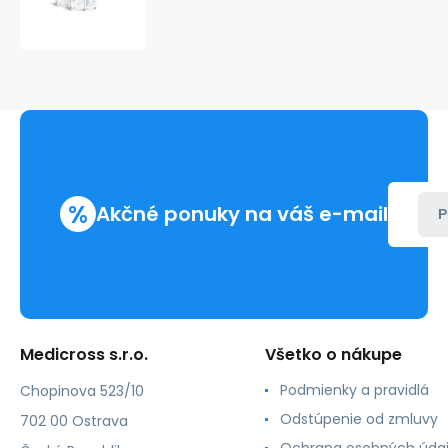
(10ks)
transparentná
pooperačná
náplasť
%
Akčné ponuky na váš e-mail
P
Medicross s.r.o.
Všetko o nákupe
Podmienky a pravidlá
Chopinova 523/10
Odstúpenie od zmluvy
702 00 Ostrava
Ochrana osobných úda