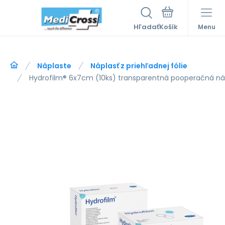
Hľadať
Menu
Náplaste
Náplasť z priehľadnej fólie
Hydrofilm® 6x7cm (10ks) transparentná pooperačná ná