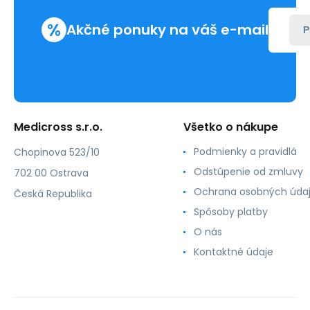
%
Akčné ponuky na váš e-mail
P
Medicross s.r.o.
Všetko o nákupe
Podmienky a pravidlá
Chopinova 523/10
Odstúpenie od zmluvy
702 00 Ostrava
Ochrana osobných úda
Česká Republika
Spôsoby platby
O nás
Kontaktné údaje