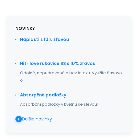
NOVINKY
Náplasti s 10% zľavou
Nitrilové rukavice BS s 10% zľavou
Odolné, nepudrované a bez latexu. Využite časovo
o
Absorpčné podložky
Absorbční podložky v květnu se slevou!
Ďalšie novinky