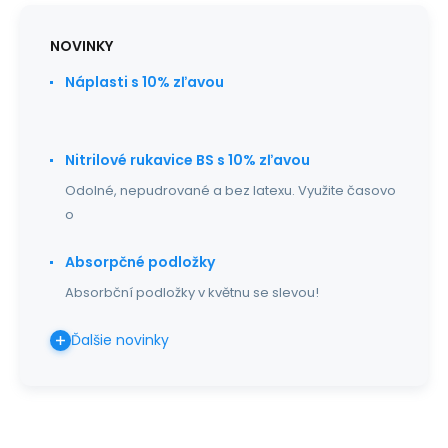
NOVINKY
Náplasti s 10% zľavou
Nitrilové rukavice BS s 10% zľavou
Odolné, nepudrované a bez latexu. Využite časovo
o
Absorpčné podložky
Absorbční podložky v květnu se slevou!
Ďalšie novinky