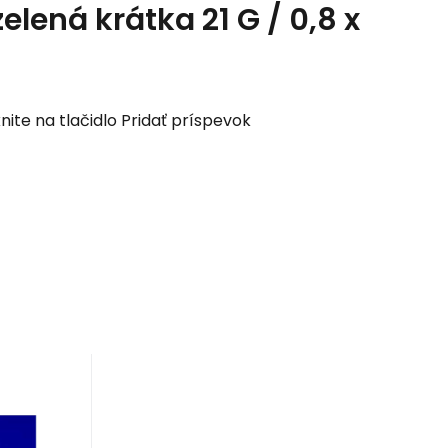
zelená krátka 21 G / 0,8 x
nite na tlačidlo Pridať príspevok
Kód:
805206
Skladom
>5
bal
5.15
EUR
KD-
Stříkačka KDM KD-
JECT Objem
KDM KD-JECT 2-dielna