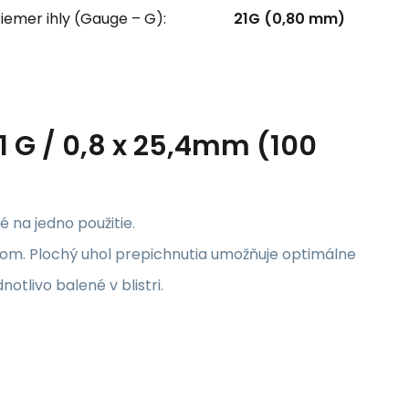
iemer ihly (Gauge – G):
21G (0,80 mm)
21 G / 0,8 x 25,4mm (100
é na jedno použitie.
om. Plochý uhol prepichnutia umožňuje optimálne
otlivo balené v blistri.