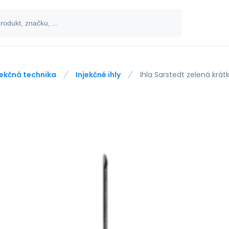
jekčná technika
Injekčné ihly
Ihla Sarstedt zelená krát