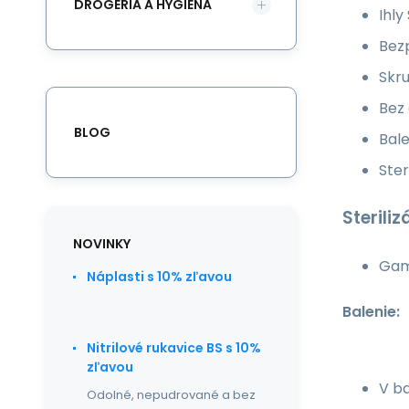
DROGÉRIA A HYGIENA
Ihly
Bez
Skru
Bez 
BLOG
Bale
Ster
Steriliz
NOVINKY
Gam
Náplasti s 10% zľavou
Balenie:
Nitrilové rukavice BS s 10%
zľavou
V ba
Odolné, nepudrované a bez