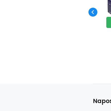
st
sk
Napos