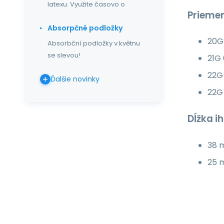
latexu. Využite časovo o
Priemer 
Absorpčné podložky
20G
Absorbční podložky v květnu
se slevou!
21G
22G 
Ďalšie novinky
22G
Dĺžka ih
38 m
25 m