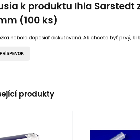
usia k produktu
Ihla Sarstedt 
mm (100 ks)
žka nebola doposiaľ diskutovaná. Ak chcete byť prvý, klik
 PRÍSPEVOK
sející produkty
EAN:
0130382903009283
Kód:
300928
Kód:
810200
Skladom
>5
bal
Skladom
>5
bal
4.76
EUR
7.80
EUR
Striekačka BD
Stříkačka KDM 
Discardit luer slip
JECT Objem
 Discardit 2 ml injekčná
KDM KD-JECT 2-dielna