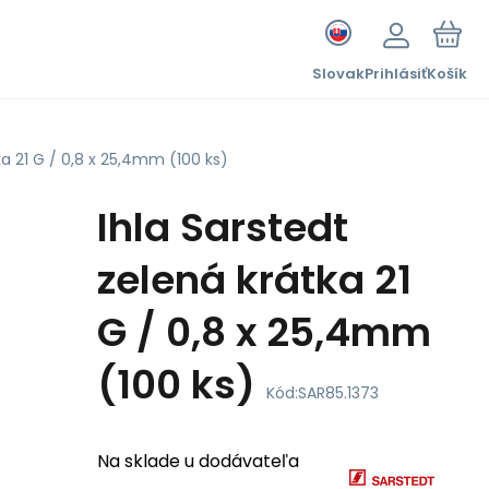
Slovak
Prihlásiť
Košík
ka 21 G / 0,8 x 25,4mm (100 ks)
Ihla Sarstedt
zelená krátka 21
G / 0,8 x 25,4mm
(100 ks)
Kód:
SAR85.1373
Na sklade u dodávateľa