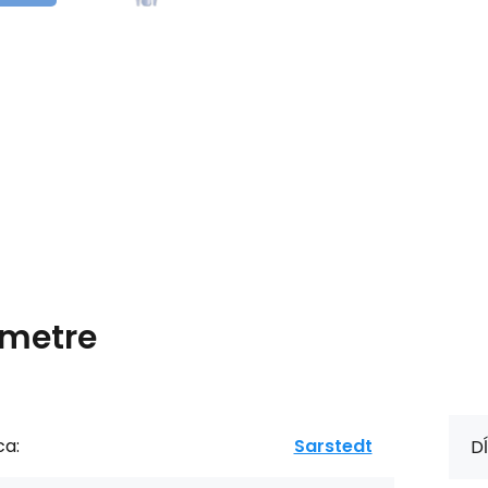
metre
ca:
Sarstedt
Dĺ