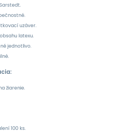
 Sarstedt.
pečnostné.
tkovací uzáver.
obsahu latexu.
né jednotlivo.
ilné.
ácia:
a žiarenie.
lení 100 ks.