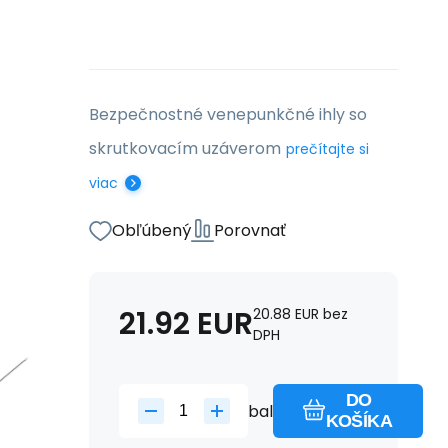
Bezpečnostné venepunkčné ihly so
skrutkovacím uzáverom
prečítajte si
viac
Obľúbený
Porovnať
21.92
EUR
20.88
EUR
bez
DPH
DO
bal
KOŠÍKA