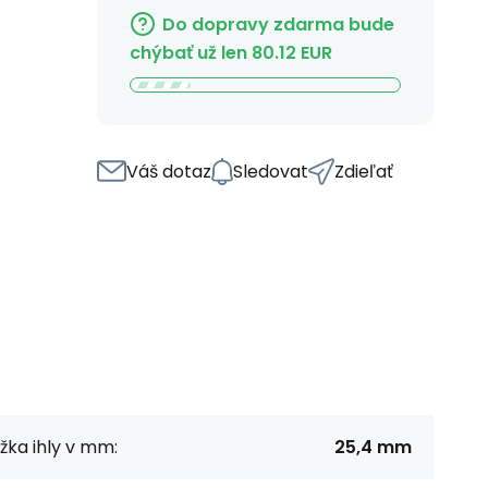
Do dopravy zdarma bude
chýbať už len
80.12
EUR
Váš dotaz
Sledovat
Zdieľať
žka ihly v mm:
25,4 mm