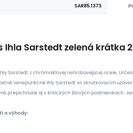
SAR85.1373
Pr
s
Ihla Sarstedt zelená krátka 
ihly Sarstedt z chrómniklovej nehrdzavejúcej ocele. Určen
stné venepunkčné ihly Sarstedt so skrutkovacím uzáver
é prepichnutie aj v kritických žilových podmienkach. Jedn
ti a výhody: