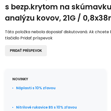
s bezp.krytom na skúmavku
analýzu kovov, 21G / 0,8x3
Táto položka nebola doposiaľ diskutovaná. Ak chcete by
tlačidlo Pridať príspevok
PRIDAŤ PRÍSPEVOK
NOVINKY
Náplasti s 10% zľavou
Nitrilové rukavice BS s 10% zľavou