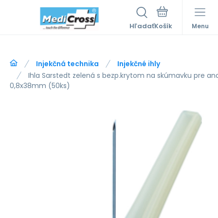
Hľadať
Menu
Injekčná technika
Injekčné ihly
Ihla Sarstedt zelená s bezp.krytom na skúmavku pre ana
0,8x38mm (50ks)