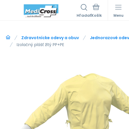
Hľadať
Menu
Zdravotnícke odevy a obuv
Jednorazové ode
Izolačný plášť žltý PP+PE