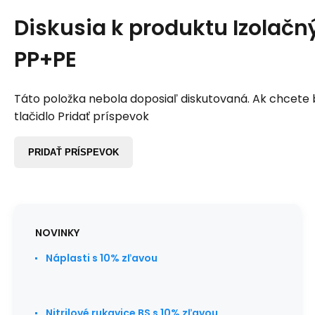
Diskusia k produktu
Izolačný
PP+PE
Táto položka nebola doposiaľ diskutovaná. Ak chcete by
tlačidlo Pridať príspevok
PRIDAŤ PRÍSPEVOK
NOVINKY
Náplasti s 10% zľavou
Nitrilové rukavice BS s 10% zľavou