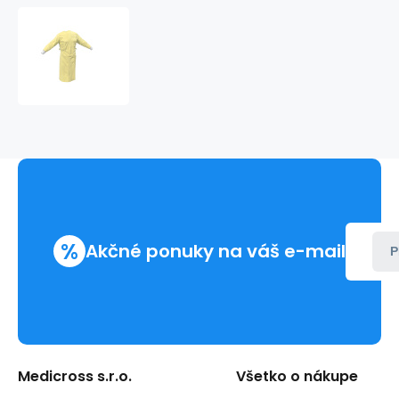
Izolačný
plášť
žltý
PP+PE
%
Akčné ponuky na váš e-mail
P
Medicross s.r.o.
Všetko o nákupe