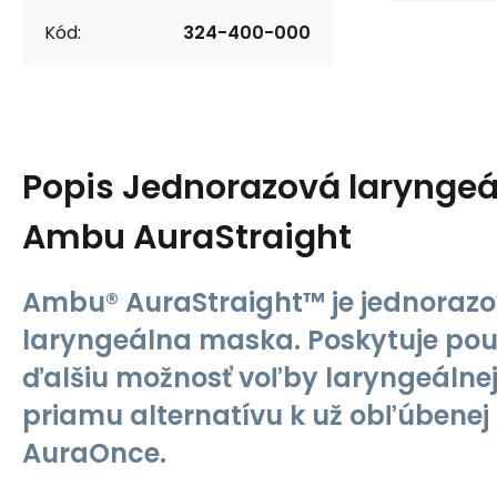
Kód:
324-400-000
Popis
Jednorazová larynge
Ambu AuraStraight
Ambu® AuraStraight™ je jednoraz
laryngeálna maska. Poskytuje po
ďalšiu možnosť voľby laryngeálne
priamu alternatívu k už obľúbene
AuraOnce.