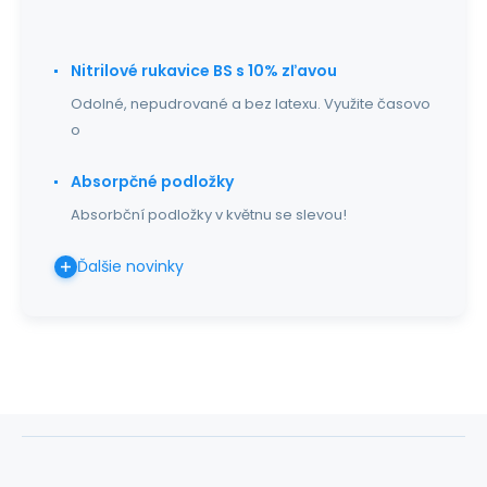
Nitrilové rukavice BS s 10% zľavou
Odolné, nepudrované a bez latexu. Využite časovo
o
Absorpčné podložky
Absorbční podložky v květnu se slevou!
Ďalšie novinky