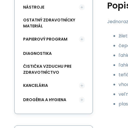
Popi
NÁSTROJE
OSTATNÝ ZDRAVOTNÍCKY
Jednoraz
MATERIÁL
žile
PAPIEROVÝ PROGRAM
čepe
DIAGNOSTIKA
ľahk
ľah
ČISTIČKA VZDUCHU PRE
ZDRAVOTNÍCTVO
tefl
vho
KANCELÁRIA
veľ
DROGÉRIA A HYGIENA
plas