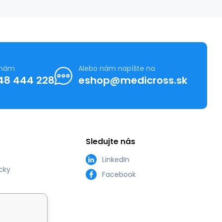
 nám
Alebo nám napíšte na
48 444 228
eshop@medicross.sk
Sledujte nás
LinkedIn
cky
Facebook