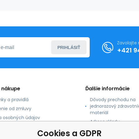
Zavolajte
PRIHLÁSIŤ
+421 9
o nákupe
Ďalšie informácie
ky a pravidlá
Dôvody prechodu na
jednorazový zdravotní
nie od zmluvy
materiál
 osobných údajov
Adresa skladu
 platby
Cookies a GDPR