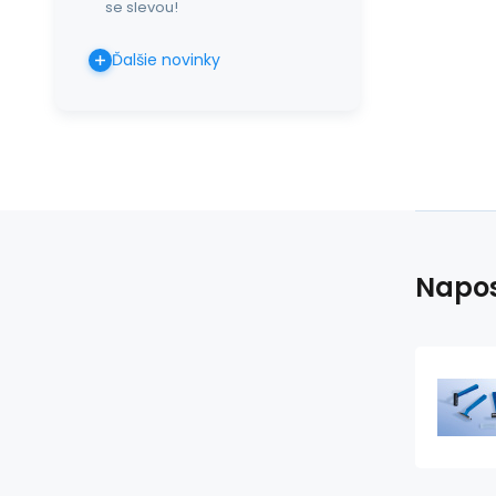
se slevou!
Ďalšie novinky
Napos