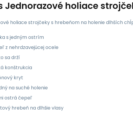
s
Jednorazové holiace strojč
ové holiace strojčeky s hrebeňom na holenie dlhších chĺ
tka s jedným ostrím
ľ z nehrdzavejúcej ocele
o sa drží
ká konštrukcia
ónový kryt
dný na suché holenie
mi ostrá čepeľ
tový hrebeň na dlhšie vlasy