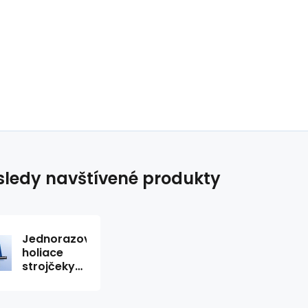
ledy navštívené produkty
Jednorazové
holiace
strojčeky
modré