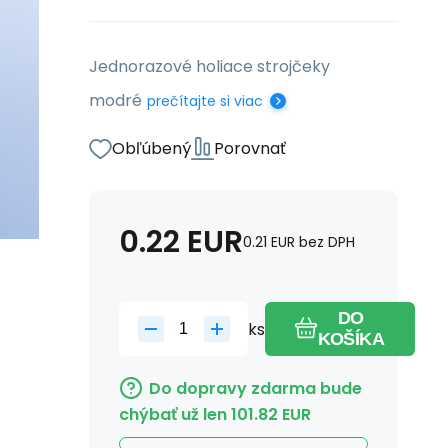
Jednorazové holiace strojčeky
modré
prečítajte si viac
Obľúbený
Porovnať
0.22
EUR
0.21
EUR
bez DPH
DO
ks
KOŠÍKA
Do dopravy zdarma bude
chýbať už len
101.82
EUR