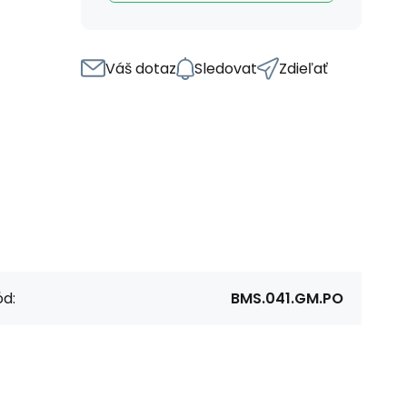
Váš dotaz
Sledovat
Zdieľať
d:
BMS.041.GM.PO