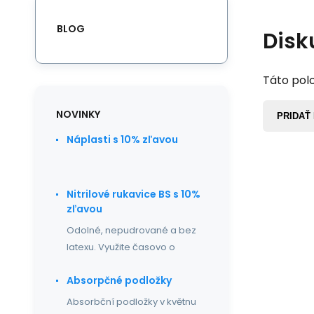
BLOG
Disk
Táto polo
NOVINKY
PRIDAŤ
Náplasti s 10% zľavou
Nitrilové rukavice BS s 10%
zľavou
Odolné, nepudrované a bez
latexu. Využite časovo o
Absorpčné podložky
Absorbční podložky v květnu