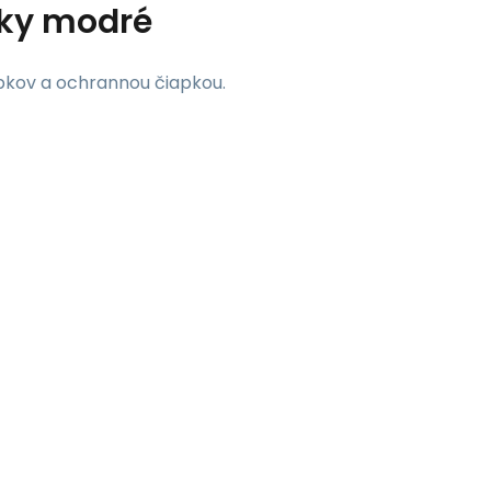
eky modré
pkov a ochrannou čiapkou.