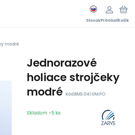
Slovak
Prihlásiť
Košík
eky modré
Jednorazové
holiace strojčeky
modré
Kód:
BMS.041.GM.PO
Skladom
>5
ks