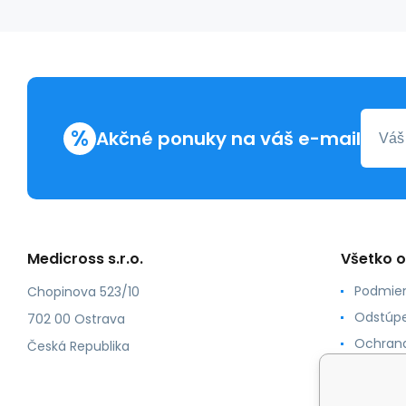
%
Akčné ponuky na váš e-mail
Medicross s.r.o.
Všetko 
Podmien
Chopinova 523/10
Odstúpe
702 00 Ostrava
Ochrana
Česká Republika
Spôsoby
O nás