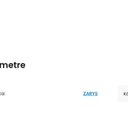
metre
ca:
ZARYS
Kó