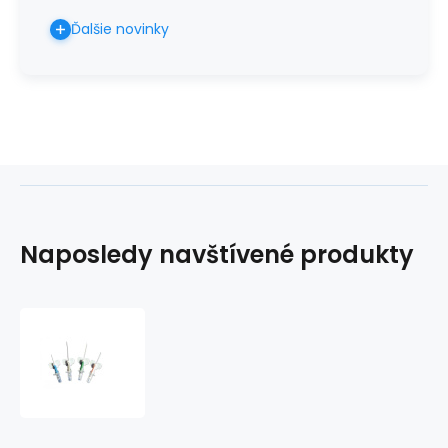
Ďalšie novinky
Naposledy navštívené produkty
Kanyla
IV
KD-
FIX
MONO
s