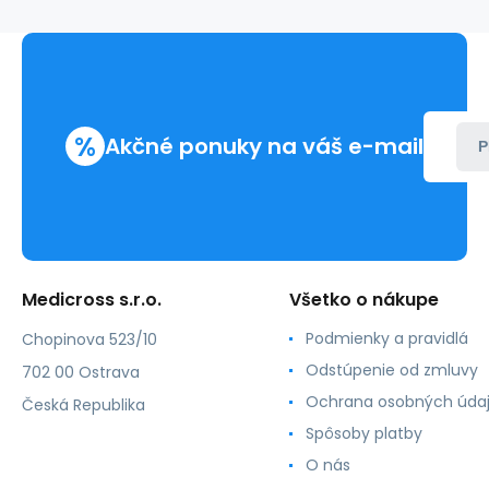
krídlami
bez
portu
16G
sivá
1,75.x45mm
%
Akčné ponuky na váš e-mail
(50ks)
P
Medicross s.r.o.
Všetko o nákupe
Podmienky a pravidlá
Chopinova 523/10
Odstúpenie od zmluvy
702 00 Ostrava
Ochrana osobných úda
Česká Republika
Spôsoby platby
O nás