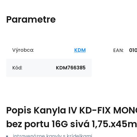
Parametre
Výrobca:
KDM
EAN:
01
Kód:
KDM766385
Popis
Kanyla IV KD-FIX MONO
bez portu 16G sivá 1,75.x4
intravenózne kanyly s krídelkami