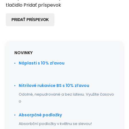
tlačidlo Pridať príspevok
PRIDAŤ PRÍSPEVOK
NOVINKY
Náplasti s 10% zľavou
Nitrilové rukavice BS s 10% zľavou
Odolné, nepudrované a bez latexu. Využite časovo
o
Absorpčné podložky
Absorbční podložky v květnu se slevou!