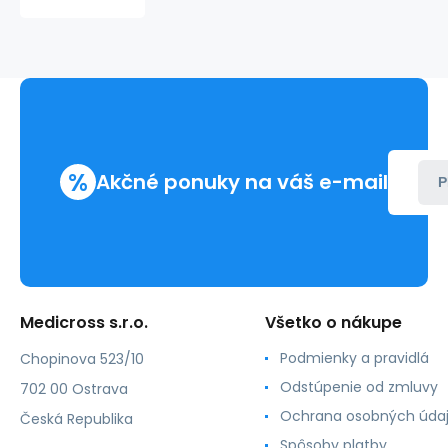
FIX
MONO
s
krídlami
bez
portu
18G
zelená
1,3x45
%
Akčné ponuky na váš e-mail
mm
P
(50ks)
Medicross s.r.o.
Všetko o nákupe
Podmienky a pravidlá
Chopinova 523/10
Odstúpenie od zmluvy
702 00 Ostrava
Ochrana osobných úda
Česká Republika
Spôsoby platby