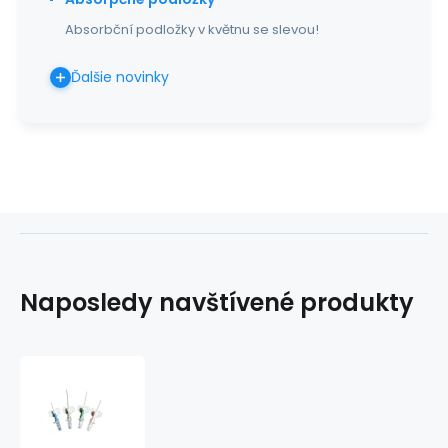
Absorbční podložky v květnu se slevou!
Ďalšie novinky
Naposledy navštívené produkty
Kanyla
IV
KD-