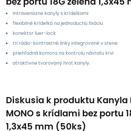
bez portu 18G zelená 1,3x4
Intravenózne kanyly s krídelkami
flexibilné krídelká na jednoduchú fixáciu
konektor luer-lock
tri rádio-kontrastné linky integrované v stene
priehľadná komora na kontrolu návratu krvi
atraktívne tvarovaný hrot kanyly.
Diskusia k produktu
Kanyla 
MONO s krídlami bez portu 1
1,3x45 mm (50ks)