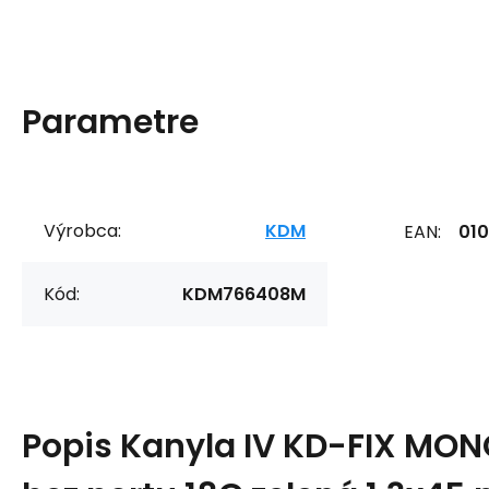
Parametre
Výrobca:
KDM
EAN:
01
Kód:
KDM766408M
Popis
Kanyla IV KD-FIX MONO