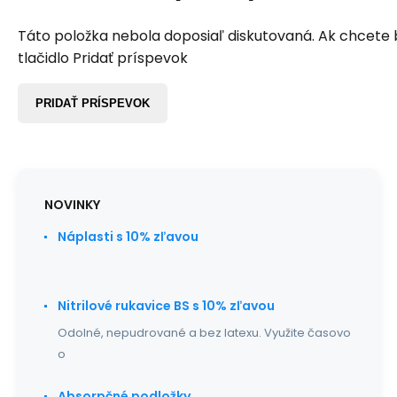
Táto položka nebola doposiaľ diskutovaná. Ak chcete by
tlačidlo Pridať príspevok
PRIDAŤ PRÍSPEVOK
NOVINKY
Náplasti s 10% zľavou
Nitrilové rukavice BS s 10% zľavou
Odolné, nepudrované a bez latexu. Využite časovo
o
Absorpčné podložky