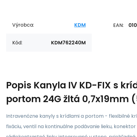
Výrobca:
KDM
EAN:
01
Kód:
KDM762240M
Popis
Kanyla IV KD-FIX s krí
portom 24G žltá 0,7x19mm 
Intravenózne kanyly s krídlami a portom - flexibilné k
fixáciu, ventil na kontinuálne podávanie lieku, konektor 
rádiokontrastné linky integrované v stene, priehľadn