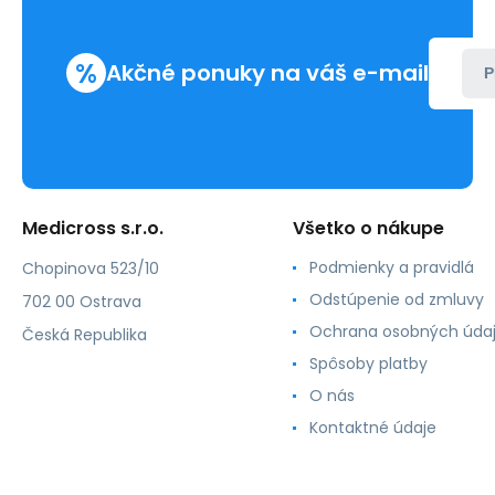
žltá
0,7x19mm
(50ks)
%
Akčné ponuky na váš e-mail
P
Medicross s.r.o.
Všetko o nákupe
Podmienky a pravidlá
Chopinova 523/10
Odstúpenie od zmluvy
702 00 Ostrava
Ochrana osobných úda
Česká Republika
Spôsoby platby
O nás
Kontaktné údaje