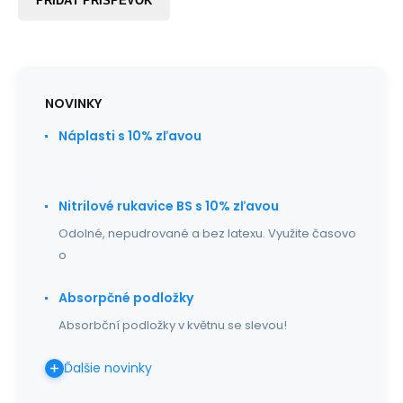
PRIDAŤ PRÍSPEVOK
NOVINKY
Náplasti s 10% zľavou
Nitrilové rukavice BS s 10% zľavou
Odolné, nepudrované a bez latexu. Využite časovo
o
Absorpčné podložky
Absorbční podložky v květnu se slevou!
Ďalšie novinky