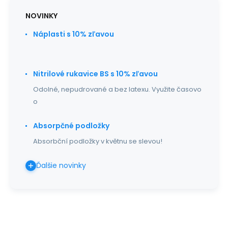
NOVINKY
Náplasti s 10% zľavou
Nitrilové rukavice BS s 10% zľavou
Odolné, nepudrované a bez latexu. Využite časovo
o
Absorpčné podložky
Absorbční podložky v květnu se slevou!
Ďalšie novinky