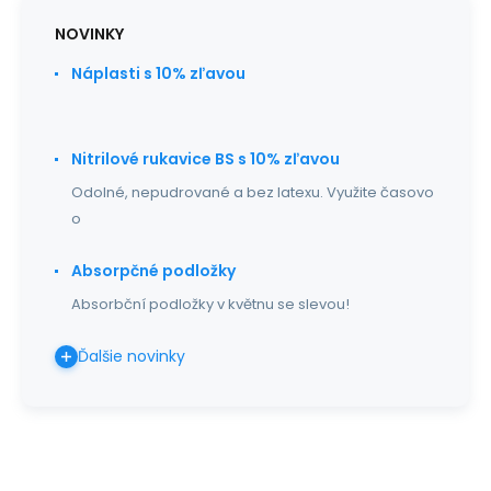
NOVINKY
Náplasti s 10% zľavou
Nitrilové rukavice BS s 10% zľavou
Odolné, nepudrované a bez latexu. Využite časovo
o
Absorpčné podložky
Absorbční podložky v květnu se slevou!
Ďalšie novinky