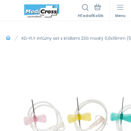
Hľadať
Menu
KD-FLY infúzny set s krídlami 23G modrý 0,6x19mm (