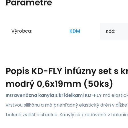
Parametre
Výrobca:
KDM
Kód:
Popis
KD-FLY infúzny set s k
modrý 0,6x19mm (50ks)
Intravenózna kanyla s krídelkami KD-FLY
má elastick
vrstvou silikónu a má priehľadný elastický drén v dĺžke
balená zvlášť a sterilne. Kanyly sú predávané v balen