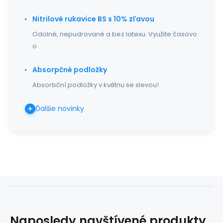
Nitrilové rukavice BS s 10% zľavou
Odolné, nepudrované a bez latexu. Využite časovo
o
Absorpčné podložky
Absorbční podložky v květnu se slevou!
Ďalšie novinky
Naposledy navštívené produkty