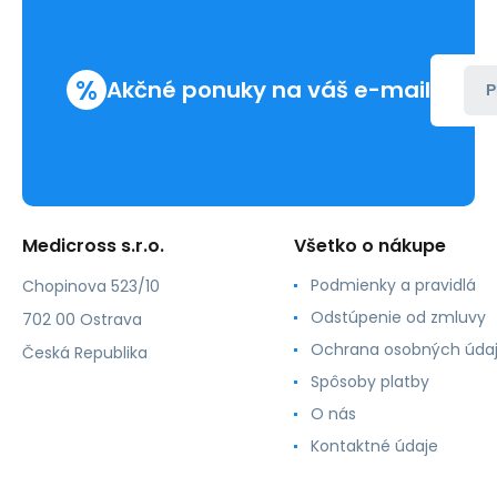
%
Akčné ponuky na váš e-mail
P
Medicross s.r.o.
Všetko o nákupe
Podmienky a pravidlá
Chopinova 523/10
Odstúpenie od zmluvy
702 00 Ostrava
Ochrana osobných úda
Česká Republika
Spôsoby platby
O nás
Kontaktné údaje