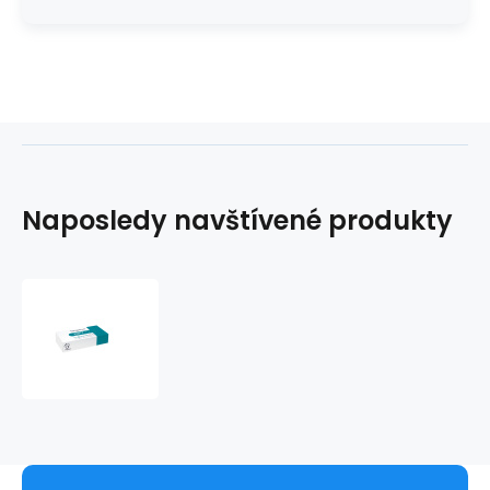
Naposledy navštívené produkty
Kozmetické
obrúsky
na
tvár
2vr.
celulózový
papernet