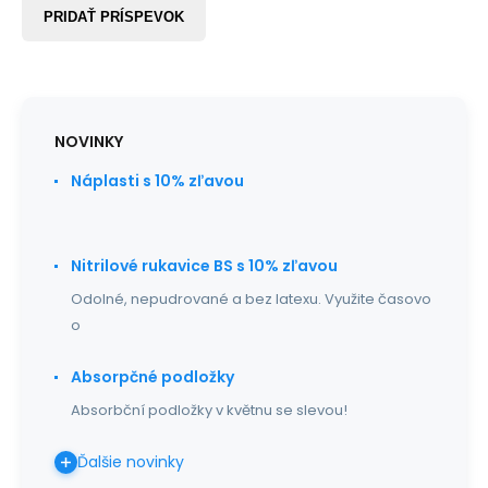
PRIDAŤ PRÍSPEVOK
NOVINKY
Náplasti s 10% zľavou
Nitrilové rukavice BS s 10% zľavou
Odolné, nepudrované a bez latexu. Využite časovo
o
Absorpčné podložky
Absorbční podložky v květnu se slevou!
Ďalšie novinky