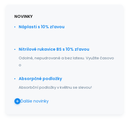
NOVINKY
Náplasti s 10% zľavou
Nitrilové rukavice BS s 10% zľavou
Odolné, nepudrované a bez latexu. Využite časovo
o
Absorpčné podložky
Absorbční podložky v květnu se slevou!
Ďalšie novinky