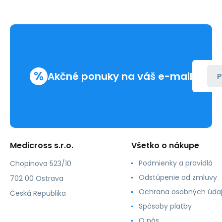
%
Akčné ponuky na váš e-mail
P
Medicross s.r.o.
Všetko o nákupe
Podmienky a pravidlá
Chopinova 523/10
Odstúpenie od zmluvy
702 00 Ostrava
Ochrana osobných úda
Česká Republika
Spôsoby platby
O nás