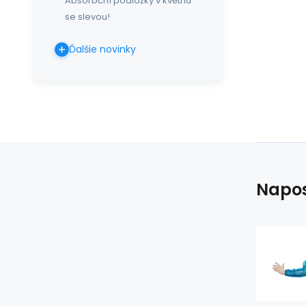
Absorbční podložky v květnu
se slevou!
Ďalšie novinky
Napos