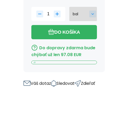
DO KOŠÍKA
Do dopravy zdarma bude
chýbať už len
97.08
EUR
Váš dotaz
Sledovat
Zdieľať