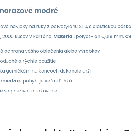
dnorazové modré
ové návleky na ruky z polyetylénu 21 µ, s elastickou pás
, 2000 kusov v kartóne.
Materiál:
polyetylén 0,018 mm.
Ce
ná ochrana vášho oblečenia alebo výrobkov
oduché a rýchle použitie
ka gumičkám na koncoch dokonale drží
bmedzuje pohyb, je veľmi ľahká
e sa používať opakovane