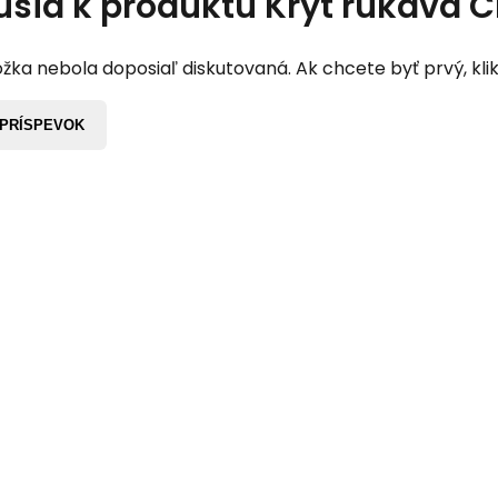
usia k produktu
Kryt rukáva 
žka nebola doposiaľ diskutovaná. Ak chcete byť prvý, klik
 PRÍSPEVOK