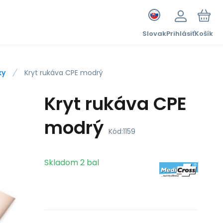
Slovak
Prihlásiť
Košík
ky
Kryt rukáva CPE modrý
Kryt rukáva CPE
modrý
Kód:
1159
Skladom
2
bal