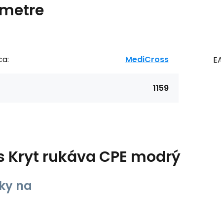
metre
ca:
MediCross
E
1159
s
Kryt rukáva CPE modrý
ky na