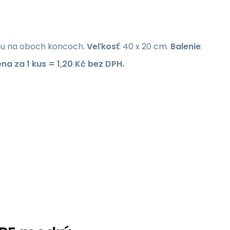
kou na oboch koncoch.
Veľkosť
: 40 x 20 cm.
Balenie
:
na za 1 kus = 1,20 Kč bez DPH.