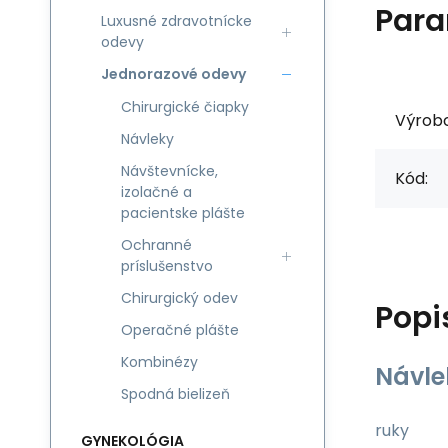
Para
Luxusné zdravotnícke
odevy
Jednorazové odevy
Chirurgické čiapky
Výrob
Návleky
Návštevnícke,
Kód:
izolačné a
pacientske plášte
Ochranné
príslušenstvo
Chirurgický odev
Popi
Operačné plášte
Kombinézy
Návle
Spodná bielizeň
ruky
GYNEKOLÓGIA