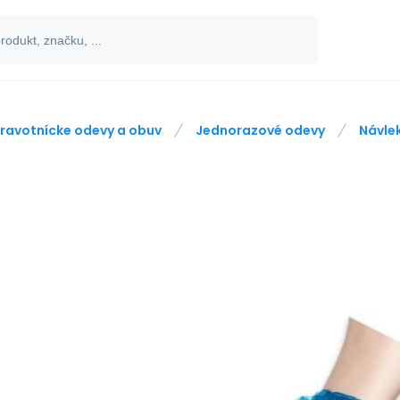
ravotnícke odevy a obuv
Jednorazové odevy
Návle