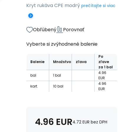
Kryt rukáva CPE modrý
prečítajte si viac
Obľúbený
Porovnať
Vyberte si zvýhodnené balenie
Po
Balenie
Množstvo
zľava
zľave
za 1 bal
4.96
bal
1
bal
EUR
4.96
kart.
10
bal
EUR
4.96
EUR
4.72
EUR
bez DPH