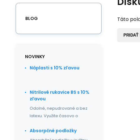
Disk
BLOG
Táto polo
PRIDAŤ
NOVINKY
Náplasti s 10% zľavou
Nitrilové rukavice BS s 10%
zľavou
Odolné, nepudrované a bez
latexu. Využite časovo o
Absorpčné podložky