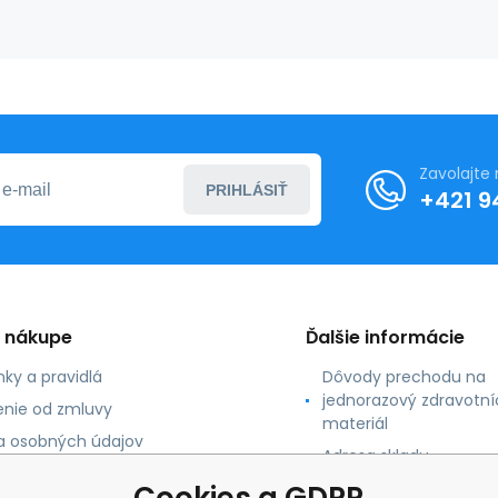
Zavolajte
PRIHLÁSIŤ
+421 9
o nákupe
Ďalšie informácie
ky a pravidlá
Dôvody prechodu na
jednorazový zdravotní
nie od zmluvy
materiál
 osobných údajov
Adresa skladu
 platby