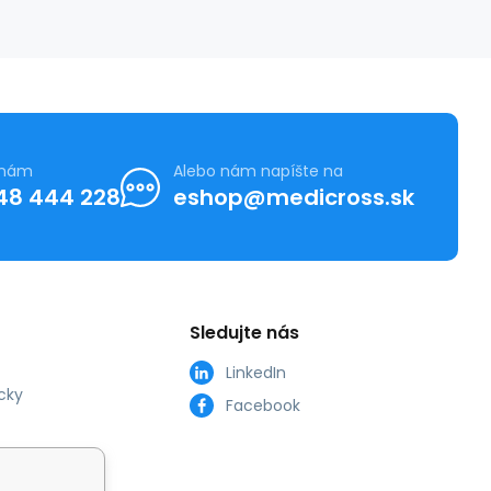
 nám
Alebo nám napíšte na
48 444 228
eshop@medicross.sk
Sledujte nás
LinkedIn
cky
Facebook