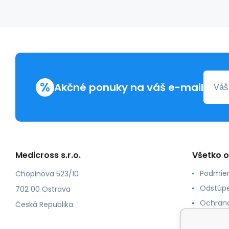
%
Akčné ponuky na váš e-mail
Medicross s.r.o.
Všetko 
Podmien
Chopinova 523/10
Odstúpe
702 00 Ostrava
Ochrana
Česká Republika
Spôsoby