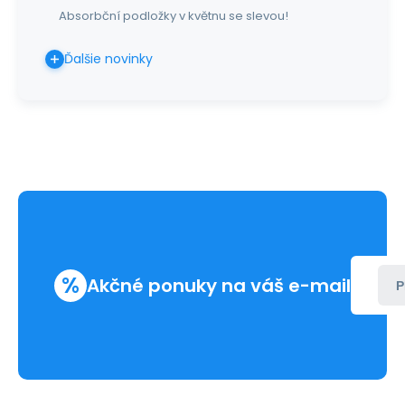
Absorbční podložky v květnu se slevou!
Ďalšie novinky
%
Akčné ponuky na váš e-mail
P