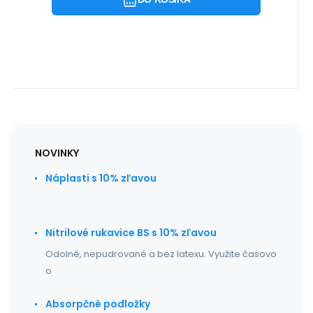
NOVINKY
Náplasti s 10% zľavou
Nitrilové rukavice BS s 10% zľavou
Odolné, nepudrované a bez latexu. Využite časovo
o
Absorpčné podložky