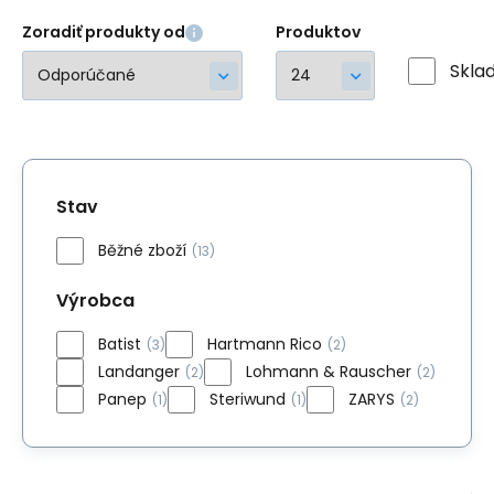
Zoradiť produkty od
Produktov
Skla
Stav
Běžné zboží
(13)
Výrobca
Batist
Hartmann Rico
(3)
(2)
Landanger
Lohmann & Rauscher
(2)
(2)
Panep
Steriwund
ZARYS
(1)
(1)
(2)