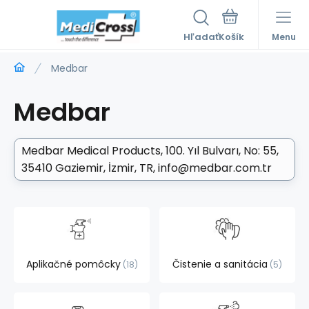
Hľadať
Menu
Medbar
Medbar
Medbar Medical Products
100. Yıl Bulvarı, No: 55,
35410 Gaziemir, İzmir, TR
info@medbar.com.tr
Aplikačné pomôcky
Čistenie a sanitácia
18
5