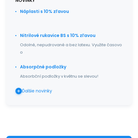
NOVINKY
Náplasti s 10% zľavou
Nitrilové rukavice BS s 10% zľavou
Odolné, nepudrované a bez latexu. Využite časovo
o
Absorpčné podložky
Absorbční podložky v květnu se slevou!
Ďalšie novinky