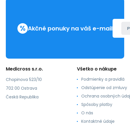
%
Akčné ponuky na váš e-mail
P
Medicross s.r.o.
Všetko o nákupe
Podmienky a pravidlá
Chopinova 523/10
Odstúpenie od zmluvy
702 00 Ostrava
Ochrana osobných úda
Česká Republika
Spôsoby platby
O nás
Kontaktné údaje