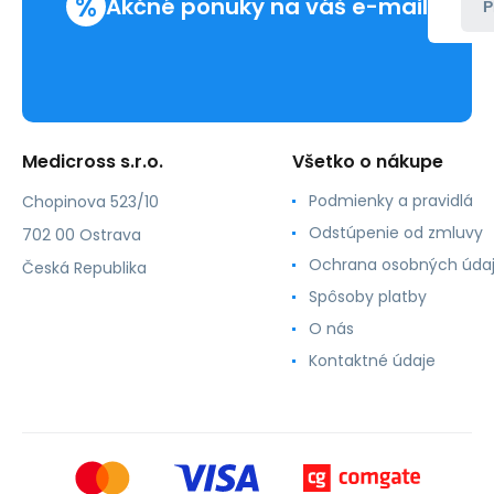
%
Akčné ponuky na váš e-mail
P
Medicross s.r.o.
Všetko o nákupe
Podmienky a pravidlá
Chopinova 523/10
Odstúpenie od zmluvy
702 00 Ostrava
Ochrana osobných úda
Česká Republika
Spôsoby platby
O nás
Kontaktné údaje