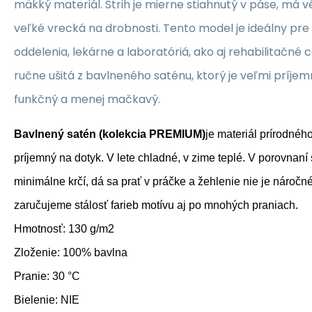
mäkký materiál. Strih je mierne stiahnutý v páse, má v
veľké vrecká na drobnosti. Tento model je ideálny pr
oddelenia, lekárne a laboratóriá, ako aj rehabilitačné c
ručne ušitá z bavlneného saténu, ktorý je veľmi príjemn
funkčný a menej mačkavý.
Bavlnený satén (kolekcia PREMIUM)
je materiál prírodnéh
príjemný na dotyk. V lete chladné, v zime teplé. V porovnan
minimálne krčí, dá sa prať v práčke a žehlenie nie je náročné
zaručujeme stálosť farieb motívu aj po mnohých praniach.
Hmotnosť: 130 g/m2
Zloženie: 100% bavlna
Pranie: 30 °C
Bielenie: NIE