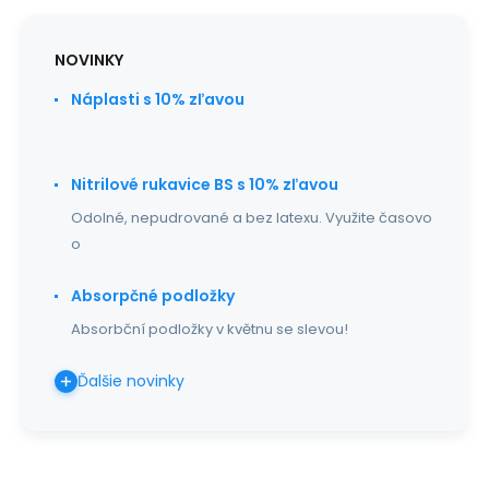
NOVINKY
Náplasti s 10% zľavou
Nitrilové rukavice BS s 10% zľavou
Odolné, nepudrované a bez latexu. Využite časovo
o
Absorpčné podložky
Absorbční podložky v květnu se slevou!
Ďalšie novinky