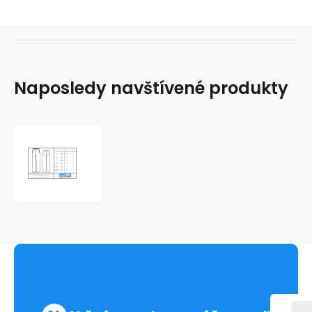
Naposledy navštívené produkty
Medical
MEN
nohavice
PREMIUM
jednofarebné