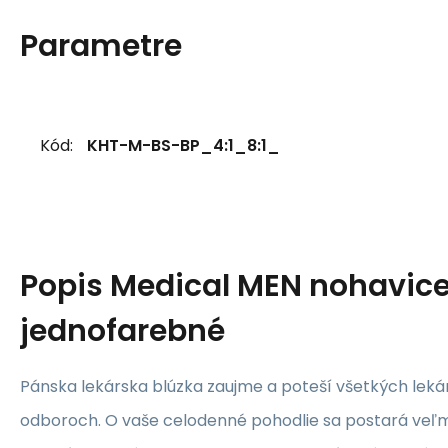
Parametre
Kód:
KHT-M-BS-BP_4:1_8:1_
Popis
Medical MEN nohavic
jednofarebné
Pánska lekárska blúzka zaujme a poteší všetkých leká
odboroch. O vaše celodenné pohodlie sa postará veľm