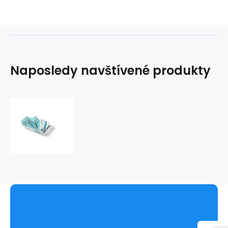
Naposledy navštívené produkty
Mediset
na
prípravu
hrudnej
punkcie
Hartmann