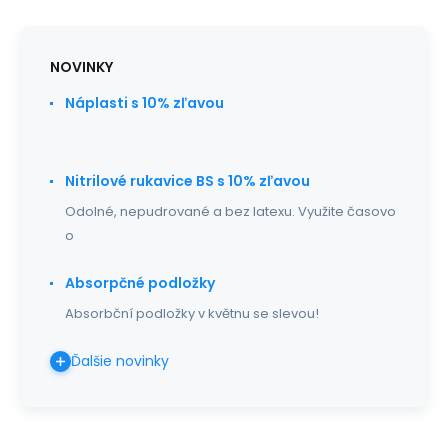
NOVINKY
Náplasti s 10% zľavou
Nitrilové rukavice BS s 10% zľavou
Odolné, nepudrované a bez latexu. Využite časovo
o
Absorpčné podložky
Absorbční podložky v květnu se slevou!
Ďalšie novinky