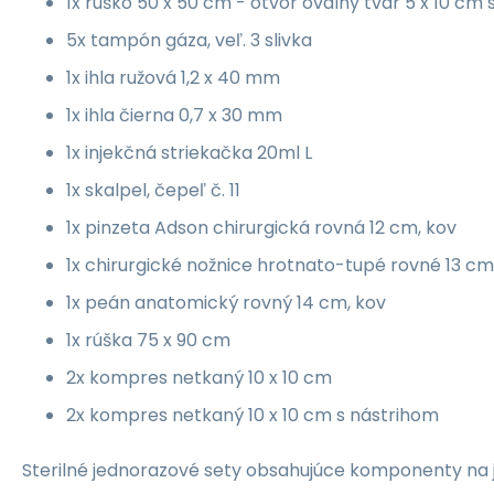
1x rúško 50 x 50 cm - otvor oválny tvar 5 x 10 cm
5x tampón gáza, veľ. 3 slivka
1x ihla ružová 1,2 x 40 mm
1x ihla čierna 0,7 x 30 mm
1x injekčná striekačka 20ml L
1x skalpel, čepeľ č. 11
1x pinzeta Adson chirurgická rovná 12 cm, kov
1x chirurgické nožnice hrotnato-tupé rovné 13 cm
1x peán anatomický rovný 14 cm, kov
1x rúška 75 x 90 cm
2x kompres netkaný 10 x 10 cm
2x kompres netkaný 10 x 10 cm s nástrihom
Sterilné jednorazové sety obsahujúce komponenty na 