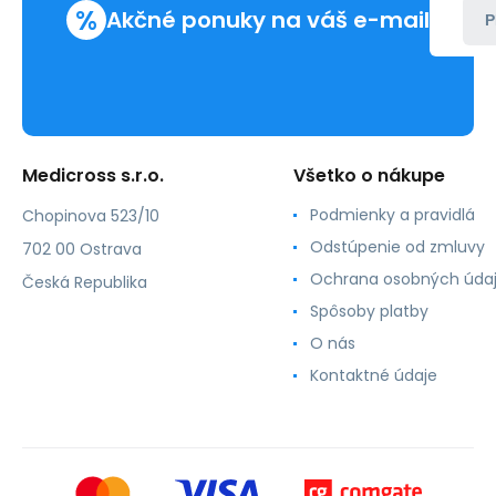
%
Akčné ponuky na váš e-mail
P
Medicross s.r.o.
Všetko o nákupe
Podmienky a pravidlá
Chopinova 523/10
Odstúpenie od zmluvy
702 00 Ostrava
Ochrana osobných úda
Česká Republika
Spôsoby platby
O nás
Kontaktné údaje