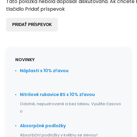
Táto položka nebola doposiaľ diskutovaná. Ak chcete by
tlačidlo Pridať príspevok
PRIDAŤ PRÍSPEVOK
NOVINKY
Náplasti s 10% zľavou
Nitrilové rukavice BS s 10% zľavou
Odolné, nepudrované a bez latexu. Využite časovo
o
Absorpčné podložky
Absorbční podložky v květnu se slevou!