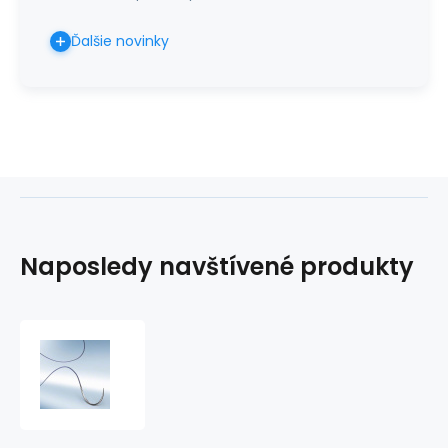
Ďalšie novinky
Naposledy navštívené produkty
Monosyn
bezfarebný
4/0
(1,5)
70cm