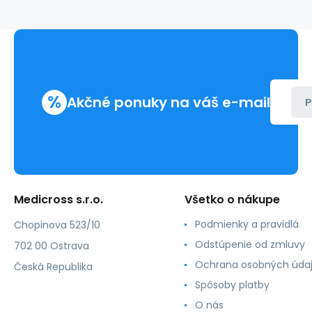
DS19
RCP
(36
ks)
%
Akčné ponuky na váš e-mail
P
Medicross s.r.o.
Všetko o nákupe
Podmienky a pravidlá
Chopinova 523/10
Odstúpenie od zmluvy
702 00 Ostrava
Ochrana osobných úda
Česká Republika
Spôsoby platby
O nás