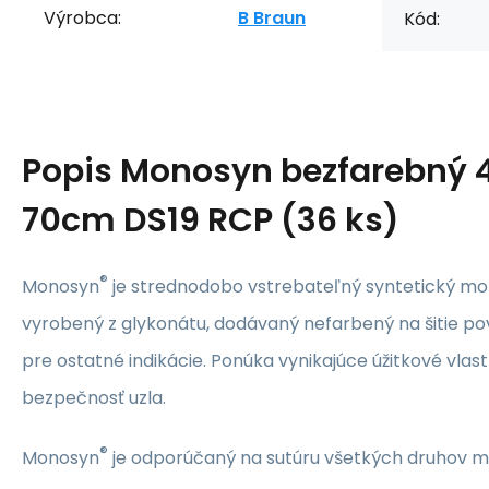
Výrobca:
B Braun
Kód:
Popis
Monosyn bezfarebný 4
70cm DS19 RCP (36 ks)
®
Monosyn
je strednodobo vstrebateľný syntetický mono
vyrobený z glykonátu, dodávaný nefarbený na šitie po
pre ostatné indikácie. Ponúka vynikajúce úžitkové vlas
bezpečnosť uzla.
®
Monosyn
je odporúčaný na sutúru všetkých druhov m