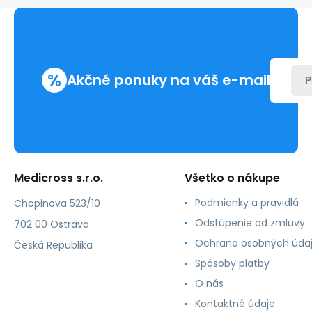
ks)
%
Akčné ponuky na váš e-mail
P
Medicross s.r.o.
Všetko o nákupe
Podmienky a pravidlá
Chopinova 523/10
Odstúpenie od zmluvy
702 00 Ostrava
Ochrana osobných úda
Česká Republika
Spôsoby platby
O nás
Kontaktné údaje