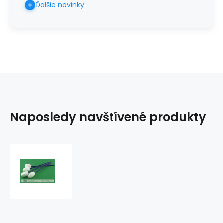
Ďalšie novinky
Naposledy navštívené produkty
Netkaný
nesterilný
tampón
na
plastovej
tyčinke
(25