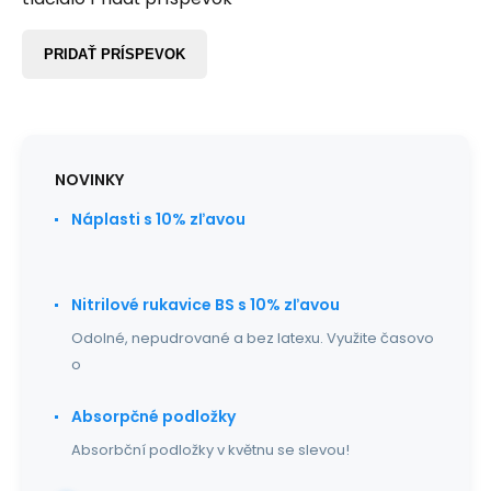
PRIDAŤ PRÍSPEVOK
NOVINKY
Náplasti s 10% zľavou
Nitrilové rukavice BS s 10% zľavou
Odolné, nepudrované a bez latexu. Využite časovo
o
Absorpčné podložky
Absorbční podložky v květnu se slevou!