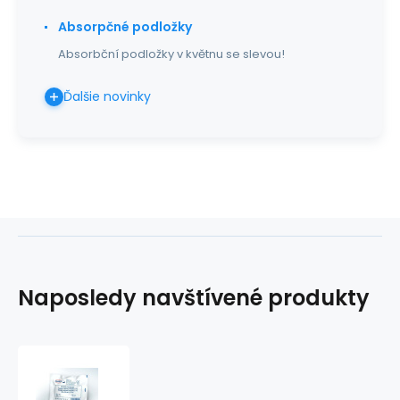
Absorpčné podložky
Absorbční podložky v květnu se slevou!
Ďalšie novinky
Naposledy navštívené produkty
NT
tampón