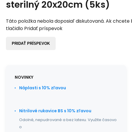
sterilný 20x20cm (5ks)
Táto položka nebola doposiaľ diskutovaná. Ak chcete by
tlačidlo Pridať príspevok
PRIDAŤ PRÍSPEVOK
NOVINKY
Náplasti s 10% zľavou
Nitrilové rukavice BS s 10% zľavou
Odolné, nepudrované a bez latexu. Využite časovo
o