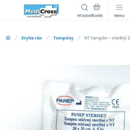
Hľadať
Menu
Krytie rán
Tampóny
NT tampón - sterilný 