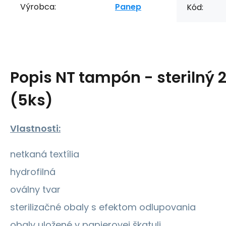
Výrobca:
Panep
Kód:
Popis
NT tampón - sterilný
(5ks)
Vlastnosti:
netkaná textília
hydrofilná
oválny tvar
sterilizačné obaly s efektom odlupovania
obaly uložené v papierovej škatuli