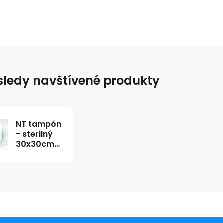
ledy navštívené produkty
NT tampón
- sterilný
30x30cm
(5ks)