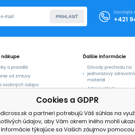
Zavolajte
PRIHLÁSIŤ
+421 9
o nákupe
Ďalšie informácie
ky a pravidlá
Dôvody prechodu na
jednorazový zdravotní
nie od zmluvy
materiál
 osobných údajov
Adresa skladu
 platby
Cookies a GDPR
né údaje
dicross.sk a partneri potrebujú Váš súhlas na využi
notlivých údajov, aby Vám okrem iného mohli ukaz
informácie týkajúce sa Vašich záujmov pomocou