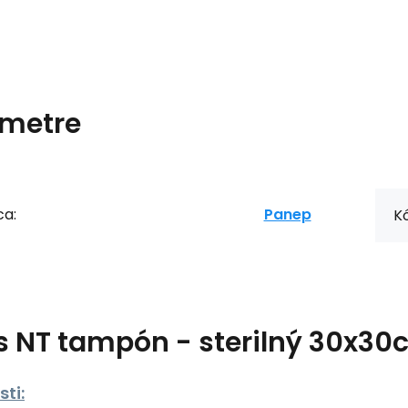
metre
ca:
Panep
Kó
s
NT tampón - sterilný 30x30
ti: