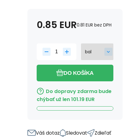
0.85
EUR
0.81
EUR
bez DPH
DO KOŠÍKA
Do dopravy zdarma bude
chýbať už len
101.19
EUR
Váš dotaz
Sledovat
Zdieľať