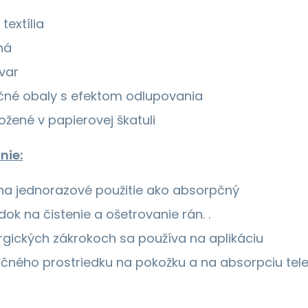
textília
ná
var
začné obaly s efektom odlupovania
ožené v papierovej škatuli
nie:
na jednorazové použitie ako absorpčný
dok na čistenie a ošetrovanie rán. .
urgických zákrokoch sa používa na aplikáciu
kčného prostriedku na pokožku a na absorpciu tel