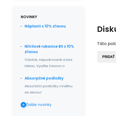
NOVINKY
Náplasti s 10% zľavou
Disk
Táto polo
Nitrilové rukavice BS s 10%
zľavou
PRIDAŤ
Odolné, nepudrované a bez
latexu. Využite časovo o
Absorpčné podložky
Absorbční podložky v květnu
se slevou!
Ďalšie novinky