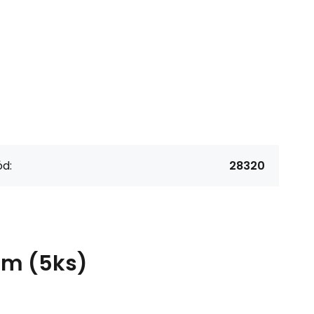
d:
28320
cm (5ks)