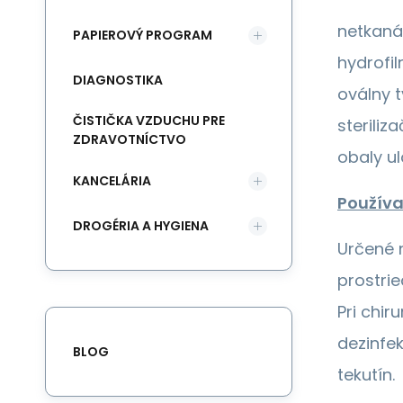
netkaná 
PAPIEROVÝ PROGRAM
hydrofil
DIAGNOSTIKA
oválny t
ČISTIČKA VZDUCHU PRE
sterili
ZDRAVOTNÍCTVO
obaly ul
KANCELÁRIA
Používa
DROGÉRIA A HYGIENA
Určené 
prostrie
Pri chir
dezinfe
BLOG
tekutín.