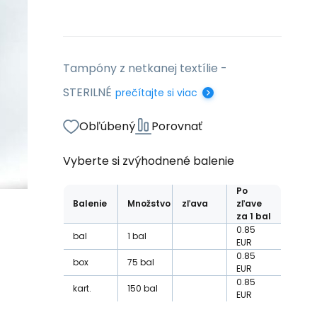
Tampóny z netkanej textílie -
STERILNÉ
prečítajte si viac
Obľúbený
Porovnať
Vyberte si zvýhodnené balenie
Po
Balenie
Množstvo
zľava
zľave
za 1 bal
0.85
bal
1
bal
EUR
0.85
box
75
bal
EUR
0.85
kart.
150
bal
EUR