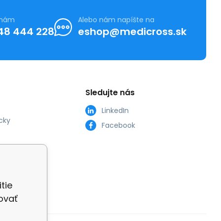
 nám
Alebo nám napíšte na
48 444 228
eshop@medicross.sk
Sledujte nás
LinkedIn
cky
Facebook
tie
ovať