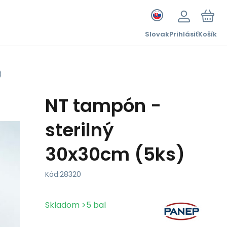
Slovak
Prihlásiť
Košík
)
NT tampón -
sterilný
30x30cm (5ks)
Kód:
28320
Skladom
>5
bal