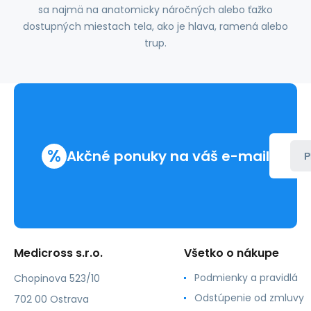
sa najmä na anatomicky náročných alebo ťažko
dostupných miestach tela, ako je hlava, ramená alebo
trup.
%
Akčné ponuky na váš e-mail
P
Medicross s.r.o.
Všetko o nákupe
Podmienky a pravidlá
Chopinova 523/10
Odstúpenie od zmluvy
702 00 Ostrava