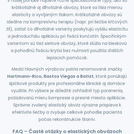
V našej ponuke nájdete rôzne špecializované typy, ako sú
krátkoťažné aj dlhoťažné obväzy, ktoré sa líšia mierou
elasticity a vyvíjaným tlakom. Krátkoťažné obväzy sú
ideálne na kompresívnu terapiu (napr. pri liečbe kŕčových
žíl), zatiaľ čo dlhoťažné varianty poskytujú vyššiu elasticitu
a jednoduchšiu aplikáciu pri fixácii končatín. Špecifickým
variantom sú tiež sieťové obväzy, ktoré slúžia na bleskovú
a pohodlnú fixáciu krytia bez nutnosti použitia ďalších
lepiacich pomôcok.
Medzi hlavných výrobcov patria renomované značky
Hartmann-Rico, Bastos Viegas a Batist
, ktoré ponúkajú
špičkové produkty pre profesionálne klinické aj domáce
využitie. Pri výbere je dôležité zohľadniť typ poranenia,
požadovanú mieru kompresie a presné miesto aplikácie.
Správne zvolený elastický obväz výrazne prispieva k
efektivite liečby a zvyšuje celkové pohodlie pacienta
počas rekonštrukcie tkanív.
FAQ – Časté otázky o elastických obväzoch