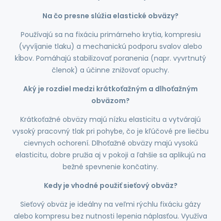
Na čo presne slúžia elastické obväzy?
Používajú sa na fixáciu primárneho krytia, kompresiu
(vyvíjanie tlaku) a mechanickú podporu svalov alebo
kĺbov. Pomáhajú stabilizovať poranenia (napr. vyvrtnutý
členok) a účinne znižovať opuchy.
Aký je rozdiel medzi krátkoťažným a dlhoťažným
obväzom?
Krátkoťažné obväzy majú nízku elasticitu a vytvárajú
vysoký pracovný tlak pri pohybe, čo je kľúčové pre liečbu
cievnych ochorení. Dlhoťažné obväzy majú vysokú
elasticitu, dobre pružia aj v pokoji a ľahšie sa aplikujú na
bežné spevnenie končatiny.
Kedy je vhodné použiť sieťový obväz?
Sieťový obväz je ideálny na veľmi rýchlu fixáciu gázy
alebo kompresu bez nutnosti lepenia náplasťou. Využíva