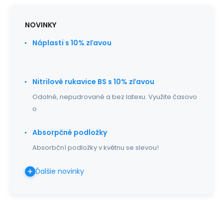
NOVINKY
Náplasti s 10% zľavou
Nitrilové rukavice BS s 10% zľavou
Odolné, nepudrované a bez latexu. Využite časovo
o
Absorpčné podložky
Absorbční podložky v květnu se slevou!
Ďalšie novinky