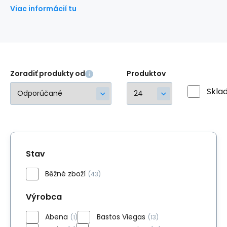
Viac informácií tu
Zoradiť produkty od
Produktov
Skla
Stav
Běžné zboží
(43)
Výrobca
Abena
Bastos Viegas
(1)
(13)